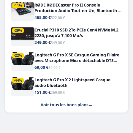
RØDE RØDECaster Pro II Console
-11%
Production Audio Tout-en-Un, Bluetooth et
Double USB-C
465,00 €
522,00 €
Crucial P310 SSD 2To PCIe Gen4 NVMe M.2
-29%
2280, jusqu’à 7.100 Mo/s
249,00 €
349,00 €
Logitech G Pro X SE Casque Gaming Filaire
-22%
avec Microphone Micro détachable DTS
Headphone X 7.1
69,00 €
89,00 €
Logitech G Pro X 2 Lightspeed Casque
-44%
audio bluetooth
151,00 €
269,00 €
Voir tous les bons plans
→