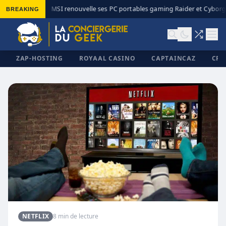
BREAKING
MSI renouvelle ses PC portables gaming Raider et Cyborg 
◆
ZAP-HOSTING
ROYAAL CASINO
CAPTAINCAZ
CRI
✕
NETFLIX
8 min de lecture