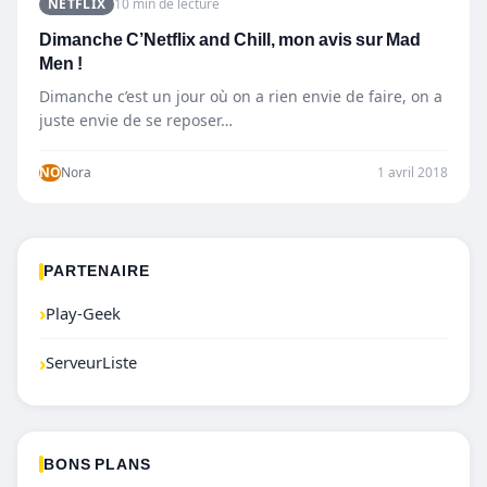
NETFLIX
10 min de lecture
Dimanche C’Netflix and Chill, mon avis sur Mad
Men !
Dimanche c’est un jour où on a rien envie de faire, on a
juste envie de se reposer…
NO
Nora
1 avril 2018
PARTENAIRE
›
Play-Geek
›
ServeurListe
BONS PLANS