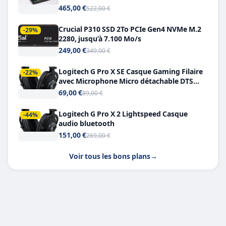
Double USB-C
465,00 €
522,00 €
Crucial P310 SSD 2To PCIe Gen4 NVMe M.2
-29%
2280, jusqu’à 7.100 Mo/s
249,00 €
349,00 €
Logitech G Pro X SE Casque Gaming Filaire
-22%
avec Microphone Micro détachable DTS
Headphone X 7.1
69,00 €
89,00 €
Logitech G Pro X 2 Lightspeed Casque
-44%
audio bluetooth
151,00 €
269,00 €
Voir tous les bons plans
→