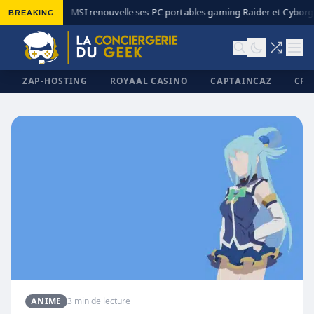
BREAKING
MSI renouvelle ses PC portables gaming Raider et Cyborg 
◆
ZAP-HOSTING
ROYAAL CASINO
CAPTAINCAZ
CRI
✕
ANIME
3 min de lecture