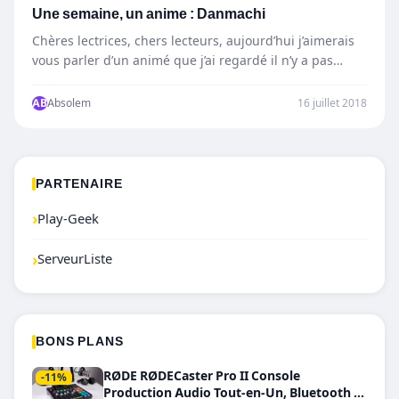
Une semaine, un anime : Danmachi
Chères lectrices, chers lecteurs, aujourd’hui j’aimerais
vous parler d’un animé que j’ai regardé il n’y a pas
longtemps…
AB
Absolem
16 juillet 2018
PARTENAIRE
›
Play-Geek
›
ServeurListe
BONS PLANS
RØDE RØDECaster Pro II Console
-11%
Production Audio Tout-en-Un, Bluetooth et