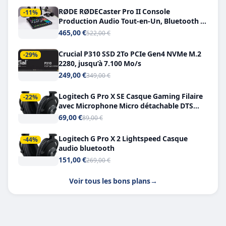
RØDE RØDECaster Pro II Console
-11%
Production Audio Tout-en-Un, Bluetooth et
Double USB-C
465,00 €
522,00 €
Crucial P310 SSD 2To PCIe Gen4 NVMe M.2
-29%
2280, jusqu’à 7.100 Mo/s
249,00 €
349,00 €
Logitech G Pro X SE Casque Gaming Filaire
-22%
avec Microphone Micro détachable DTS
Headphone X 7.1
69,00 €
89,00 €
Logitech G Pro X 2 Lightspeed Casque
-44%
audio bluetooth
151,00 €
269,00 €
Voir tous les bons plans
→