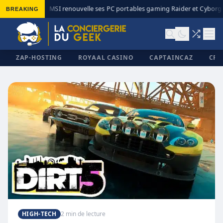
BREAKING
MSI renouvelle ses PC portables gaming Raider et Cyborg a
◆
ZAP-HOSTING
ROYAAL CASINO
CAPTAINCAZ
CRI
✕
HIGH-TECH
2 min de lecture