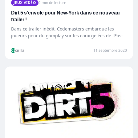
JEUX VIDÉO
2 min de lecture
Dirt 5 s’envole pour New-York dans ce nouveau
trailer !
Dans ce trailer inédit, Codemasters embarque les
joueurs pour du gamplay sur les eaux gelées de l’East
River…
CI
cirilla
11 septembre 2020