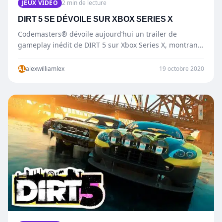
JEUX VIDÉO
2 min de lecture
DIRT 5 SE DÉVOILE SUR XBOX SERIES X
Codemasters® dévoile aujourd’hui un trailer de
gameplay inédit de DIRT 5 sur Xbox Series X, montrant
ainsi les améliorations dont les…
AL
alexwilliamlex
19 octobre 2020