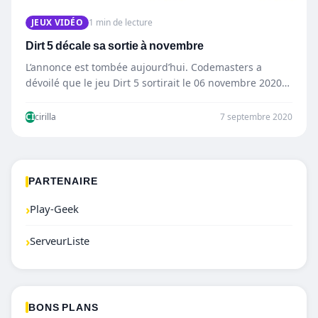
JEUX VIDÉO
1 min de lecture
Dirt 5 décale sa sortie à novembre
L’annonce est tombée aujourd’hui. Codemasters a
dévoilé que le jeu Dirt 5 sortirait le 06 novembre 2020
sur…
CI
cirilla
7 septembre 2020
PARTENAIRE
›
Play-Geek
›
ServeurListe
BONS PLANS