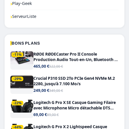
›
Play-Geek
›
ServeurListe
BONS PLANS
RØDE RØDECaster Pro II Console
-11%
Production Audio Tout-en-Un, Bluetooth et
Double USB-C
465,00 €
522,00 €
Crucial P310 SSD 2To PCIe Gen4 NVMe M.2
-29%
2280, jusqu’à 7.100 Mo/s
249,00 €
349,00 €
Logitech G Pro X SE Casque Gaming Filaire
-22%
avec Microphone Micro détachable DTS
Headphone X 7.1
69,00 €
89,00 €
Logitech G Pro X 2 Lightspeed Casque
-44%