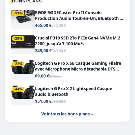
BONS PLANS
RØDE RØDECaster Pro II Console
-11%
Production Audio Tout-en-Un, Bluetooth et
Double USB-C
465,00 €
522,00 €
Crucial P310 SSD 2To PCIe Gen4 NVMe M.2
-29%
2280, jusqu’à 7.100 Mo/s
249,00 €
349,00 €
Logitech G Pro X SE Casque Gaming Filaire
-22%
avec Microphone Micro détachable DTS
Headphone X 7.1
69,00 €
89,00 €
Logitech G Pro X 2 Lightspeed Casque
-44%
audio bluetooth
151,00 €
269,00 €
Voir tous les bons plans
→