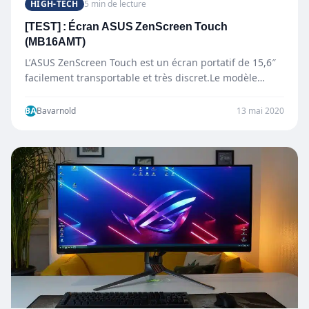
HIGH-TECH
5 min de lecture
[TEST] : Écran ASUS ZenScreen Touch
(MB16AMT)
L’ASUS ZenScreen Touch est un écran portatif de 15,6″
facilement transportable et très discret.Le modèle
MB16AMT d’ASUS est…
BA
Bavarnold
13 mai 2020