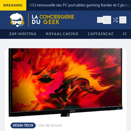
BREAKING
MSI renouvelle ses PC portables gaming Raider et Cyborg a
◆
ZAP-HOSTING
ROYAAL CASINO
CAPTAINCAZ
CRI
✕
HIGH-TECH
2 min de lecture