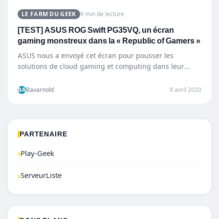
LE FARM DU GEEK
9 min de lecture
[TEST] ASUS ROG Swift PG35VQ, un écran
gaming monstreux dans la « Republic of Gamers »
ASUS nous a envoyé cet écran pour pousser les
solutions de cloud gaming et computing dans leur
retranchement.…
BA
Bavarnold
9 avril 2020
PARTENAIRE
›
Play-Geek
›
ServeurListe