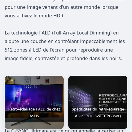
pour une image venant d’un autre monde lorsque
vous activez le mode HDR.
La technologie FALD (Full-Array Local Dimming) en
ajoute une couche en contrôlant impeccablement les
512 zones à LED de l’écran pour reproduire une
image fidèle, contrastée et profonde dans les noirs.
Rétro-éclairage FALD de chez
Spécificités du rétro-éclairage
ASUS
ASUS ROG SWIFT PG35VQ
Le G-SYNC Ultimate est ce qu’on appelle la cerise sur