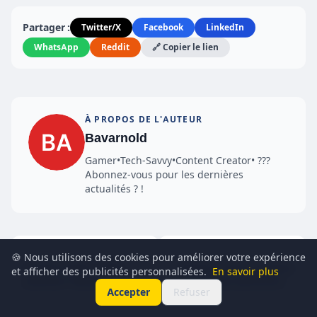
Partager :
Twitter/X
Facebook
LinkedIn
WhatsApp
Reddit
🔗 Copier le lien
À PROPOS DE L'AUTEUR
Bavarnold
Gamer•Tech-Savvy•Content Creator• ???
Abonnez-vous pour les dernières
actualités ? !
← Article précédent
Article suivant →
🍪 Nous utilisons des cookies pour améliorer votre expérience
Google Stadia, l'offre
Shadow Arena présente
et afficher des publicités personnalisées.
En savoir plus
premium devient
le nouveau personnage
Accepter
Refuser
GRATUITE pour 2 mois !
Jordine Ducas !