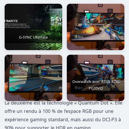
G-SYNC Ultimate
Overwatch avec ASUS ROG
PG35VQ
La deuxième est la technologie « Quantum Dot ». Elle
offre un rendu à 100 % de l’espace RGB pour une
expérience gaming standard, mais aussi du DCI-P3 à
90% pour supporter le HDR en gaming.