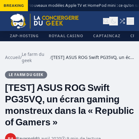
BREAKING
Nouveaux modèles Apple TV et HomePod mini : ce qu’on sait
◆
ZAP-HOSTING
ROYAAL CASINO
CAPTAINCAZ
CRI
Le farm du
Accueil
/
/
[TEST] ASUS ROG Swift PG35VQ, un écran gaming monstreux dans la « Republic of Gamers »
geek
✕
LE FARM DU GEEK
[TEST] ASUS ROG Swift
PG35VQ, un écran gaming
monstreux dans la « Republic
of Gamers »
Bavarnold
9 avril 2020
🕐 9 min de lecture