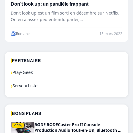
Don’t look up: un parallèle frappant
Don’t look up est un film sorti en décembre sur Netflix.
On en a assez peu entendu parler,…
RO
Romane
15 mars 2022
PARTENAIRE
›
Play-Geek
›
ServeurListe
BONS PLANS
RØDE RØDECaster Pro II Console
-11%
Production Audio Tout-en-Un, Bluetooth et