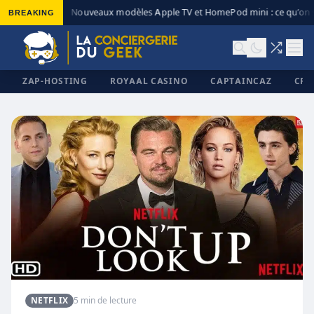
BREAKING
Nouveaux modèles Apple TV et HomePod mini : ce qu’on s
◆
ZAP-HOSTING
ROYAAL CASINO
CAPTAINCAZ
CRI
✕
NETFLIX
5 min de lecture