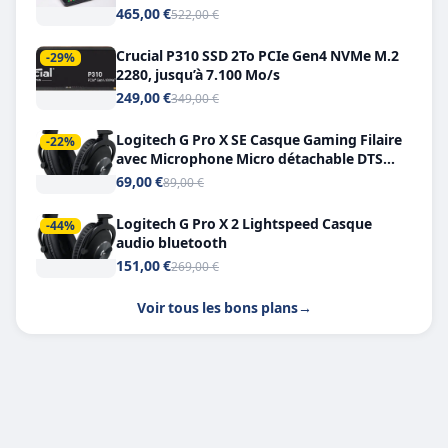
Double USB-C
465,00 €
522,00 €
Crucial P310 SSD 2To PCIe Gen4 NVMe M.2
-29%
2280, jusqu’à 7.100 Mo/s
249,00 €
349,00 €
Logitech G Pro X SE Casque Gaming Filaire
-22%
avec Microphone Micro détachable DTS
Headphone X 7.1
69,00 €
89,00 €
Logitech G Pro X 2 Lightspeed Casque
-44%
audio bluetooth
151,00 €
269,00 €
Voir tous les bons plans
→