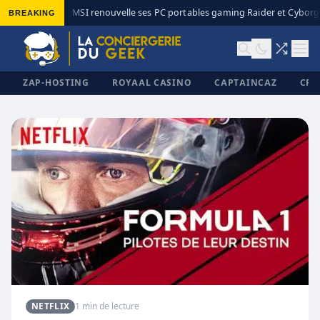
BREAKING
MSI renouvelle ses PC portables gaming Raider et Cyborg 
◆
ZAP-HOSTING
ROYAAL CASINO
CAPTAINCAZ
CRI
✕
NETFLIX
1 min de lecture