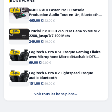
BONS PLANS
RØDE RØDECaster Pro II Console
-11%
Production Audio Tout-en-Un, Bluetooth et
Double USB-C
465,00 €
522,00 €
Crucial P310 SSD 2To PCIe Gen4 NVMe M.2
-29%
2280, jusqu’à 7.100 Mo/s
249,00 €
349,00 €
Logitech G Pro X SE Casque Gaming Filaire
-22%
avec Microphone Micro détachable DTS
Headphone X 7.1
69,00 €
89,00 €
Logitech G Pro X 2 Lightspeed Casque
-44%
audio bluetooth
151,00 €
269,00 €
Voir tous les bons plans
→