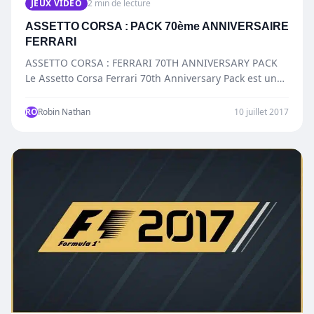
JEUX VIDÉO
2 min de lecture
ASSETTO CORSA : PACK 70ème ANNIVERSAIRE
FERRARI
ASSETTO CORSA : FERRARI 70TH ANNIVERSARY PACK
Le Assetto Corsa Ferrari 70th Anniversary Pack est un
DLC créé…
RO
Robin Nathan
10 juillet 2017