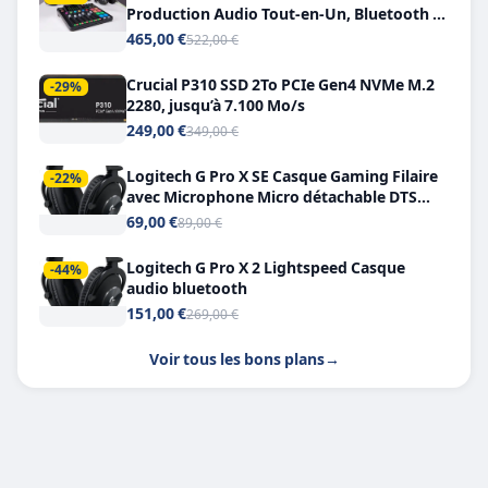
Production Audio Tout-en-Un, Bluetooth et
Double USB-C
465,00 €
522,00 €
Crucial P310 SSD 2To PCIe Gen4 NVMe M.2
-29%
2280, jusqu’à 7.100 Mo/s
249,00 €
349,00 €
Logitech G Pro X SE Casque Gaming Filaire
-22%
avec Microphone Micro détachable DTS
Headphone X 7.1
69,00 €
89,00 €
Logitech G Pro X 2 Lightspeed Casque
-44%
audio bluetooth
151,00 €
269,00 €
Voir tous les bons plans
→