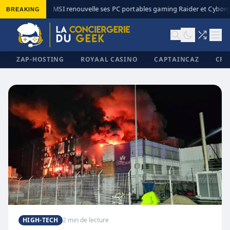
BREAKING
MSI renouvelle ses PC portables gaming Raider et Cyborg 
◆
ZAP-HOSTING
ROYAAL CASINO
CAPTAINCAZ
CRI
✕
HIGH-TECH
2 min de lecture