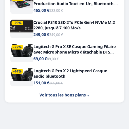
Production Audio Tout-en-Un, Bluetooth et
Double USB-C
465,00 €
522,00 €
Crucial P310 SSD 2To PCIe Gen4 NVMe M.2
-29%
2280, jusqu’à 7.100 Mo/s
249,00 €
349,00 €
Logitech G Pro X SE Casque Gaming Filaire
-22%
avec Microphone Micro détachable DTS
Headphone X 7.1
69,00 €
89,00 €
Logitech G Pro X 2 Lightspeed Casque
-44%
audio bluetooth
151,00 €
269,00 €
Voir tous les bons plans
→