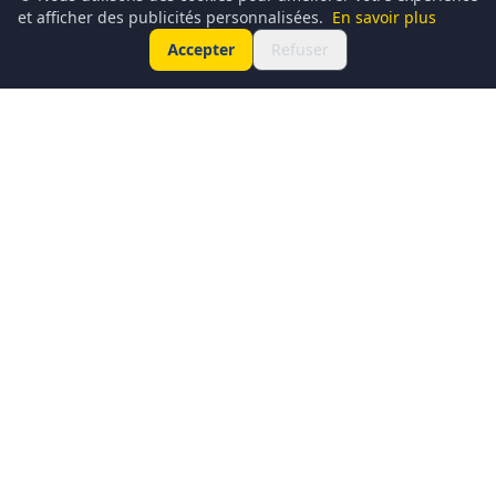
et afficher des publicités personnalisées.
En savoir plus
Accepter
Refuser
Conciergerie du Geek est un média dédié à l’actualité
technologique, au gaming, à la culture geek et au
numérique. Chaque jour, nous partageons les dernières
nouveautés, tendances et innovations à travers un contenu
clair, accessible et passionné.