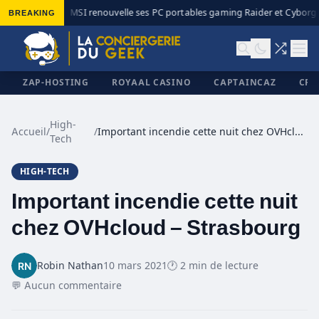
BREAKING
MSI renouvelle ses PC portables gaming Raider et Cyborg a
◆
ZAP-HOSTING
ROYAAL CASINO
CAPTAINCAZ
CRI
High-
Accueil
/
/
Important incendie cette nuit chez OVHcloud – Strasbourg
Tech
✕
HIGH-TECH
Important incendie cette nuit
chez OVHcloud – Strasbourg
Robin Nathan
10 mars 2021
🕐 2 min de lecture
💬 Aucun commentaire