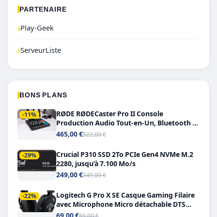
PARTENAIRE
›
Play-Geek
›
ServeurListe
BONS PLANS
RØDE RØDECaster Pro II Console
-11%
Production Audio Tout-en-Un, Bluetooth et
Double USB-C
465,00 €
522,00 €
Crucial P310 SSD 2To PCIe Gen4 NVMe M.2
-29%
2280, jusqu’à 7.100 Mo/s
249,00 €
349,00 €
Logitech G Pro X SE Casque Gaming Filaire
-22%
avec Microphone Micro détachable DTS
Headphone X 7.1
69,00 €
89,00 €