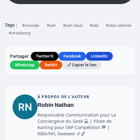
Tags :
#incendie
#ovh
#ovh cloud
#site
#sites internet
#strasbourg
Partager :
Twitter/X
Facebook
LinkedIn
WhatsApp
Reddit
🔗 Copier le lien
À PROPOS DE L'AUTEUR
Robin Nathan
Responsable Communication pour La
Conciergerie du Geek 💻 | Pilote de
Karting pour SRP Compétition 🏁 |
NBA/NFL loveeeer 🏈🏀