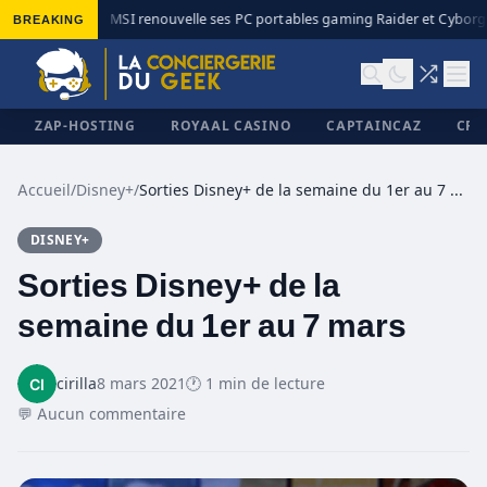
BREAKING
MSI renouvelle ses PC portables gaming Raider et Cyborg 
◆
ZAP-HOSTING
ROYAAL CASINO
CAPTAINCAZ
CRI
Accueil
/
Disney+
/
Sorties Disney+ de la semaine du 1er au 7 mars
DISNEY+
✕
Sorties Disney+ de la
semaine du 1er au 7 mars
cirilla
8 mars 2021
🕐 1 min de lecture
💬 Aucun commentaire