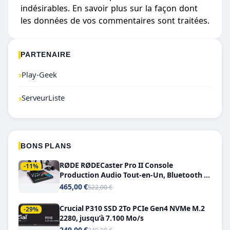
indésirables.
En savoir plus sur la façon dont
les données de vos commentaires sont traitées
.
PARTENAIRE
›
Play-Geek
›
ServeurListe
BONS PLANS
RØDE RØDECaster Pro II Console
-11%
Production Audio Tout-en-Un, Bluetooth et
Double USB-C
465,00 €
522,00 €
Crucial P310 SSD 2To PCIe Gen4 NVMe M.2
-29%
2280, jusqu’à 7.100 Mo/s
249,00 €