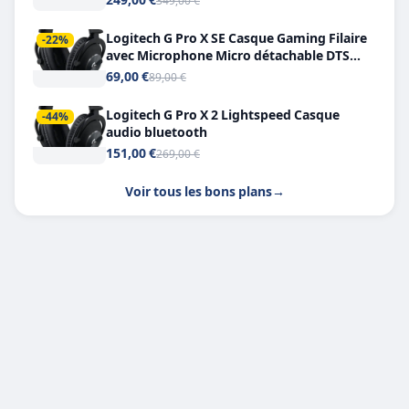
349,00 €
Logitech G Pro X SE Casque Gaming Filaire
-22%
avec Microphone Micro détachable DTS
Headphone X 7.1
69,00 €
89,00 €
Logitech G Pro X 2 Lightspeed Casque
-44%
audio bluetooth
151,00 €
269,00 €
Voir tous les bons plans
→