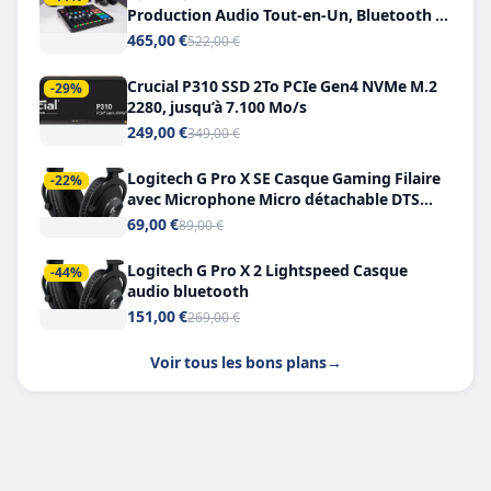
Production Audio Tout-en-Un, Bluetooth et
Double USB-C
465,00 €
522,00 €
Crucial P310 SSD 2To PCIe Gen4 NVMe M.2
-29%
2280, jusqu’à 7.100 Mo/s
249,00 €
349,00 €
Logitech G Pro X SE Casque Gaming Filaire
-22%
avec Microphone Micro détachable DTS
Headphone X 7.1
69,00 €
89,00 €
Logitech G Pro X 2 Lightspeed Casque
-44%
audio bluetooth
151,00 €
269,00 €
Voir tous les bons plans
→