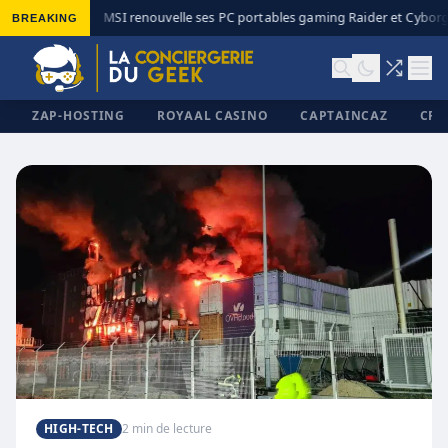
BREAKING
MSI renouvelle ses PC portables gaming Raider et Cyborg 
◆
ZAP-HOSTING
ROYAAL CASINO
CAPTAINCAZ
CRI
✕
HIGH-TECH
2 min de lecture