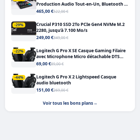
Production Audio Tout-en-Un, Bluetooth et
Double USB-C
465,00 €
522,00 €
Crucial P310 SSD 2To PCIe Gen4 NVMe M.2
-29%
2280, jusqu’à 7.100 Mo/s
249,00 €
349,00 €
Logitech G Pro X SE Casque Gaming Filaire
-22%
avec Microphone Micro détachable DTS
Headphone X 7.1
69,00 €
89,00 €
Logitech G Pro X 2 Lightspeed Casque
-44%
audio bluetooth
151,00 €
269,00 €
Voir tous les bons plans
→