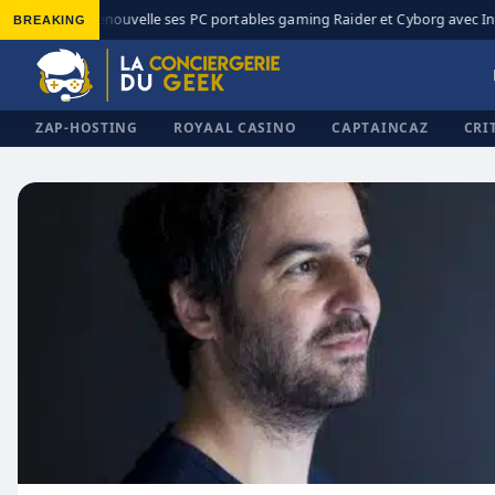
BREAKING
MSI renouvelle ses PC portables gaming Raider et Cyborg avec Inte
◆
ZAP-HOSTING
ROYAAL CASINO
CAPTAINCAZ
CRI
✕