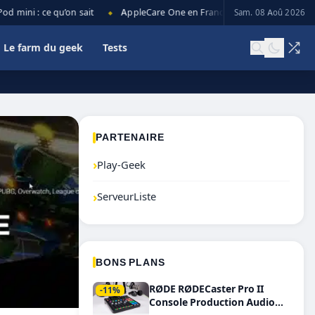
mini : ce qu’on sait
AppleCare One en France : prix, couverture et l
Sam. 08 Aoû 2026
◆
Le farm du geek
Tests
PARTENAIRE
›
Play-Geek
›
ServeurListe
BONS PLANS
RØDE RØDECaster Pro II
-11%
Console Production Audio