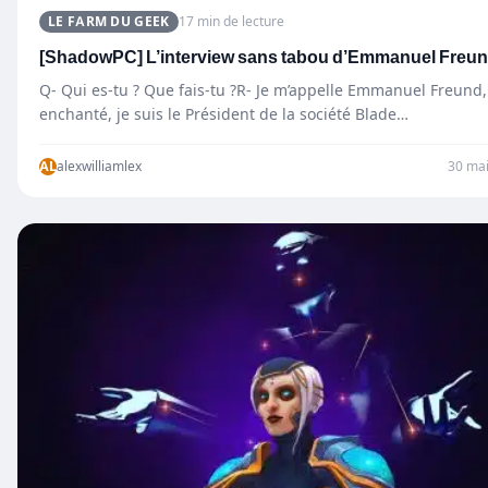
LE FARM DU GEEK
17 min de lecture
[ShadowPC] L’interview sans tabou d’Emmanuel Freu
Q- Qui es-tu ? Que fais-tu ?R- Je m’appelle Emmanuel Freund,
enchanté, je suis le Président de la société Blade…
AL
alexwilliamlex
30 ma