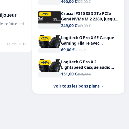
Tout-en-Un, Bluetooth et
465,00 €
522,00 €
Double USB-C
Crucial P310 SSD 2To PCIe
tijoueur
-29%
Gen4 NVMe M.2 2280, jusqu’à
e refaire cet
7.100 Mo/s
249,00 €
349,00 €
Logitech G Pro X SE Casque
-22%
Gaming Filaire avec
11 mai 2018
Microphone Micro
69,00 €
89,00 €
détachable DTS Headphone X
7.1
Logitech G Pro X 2
-44%
Lightspeed Casque audio
bluetooth
151,00 €
269,00 €
Voir tous les bons plans
→