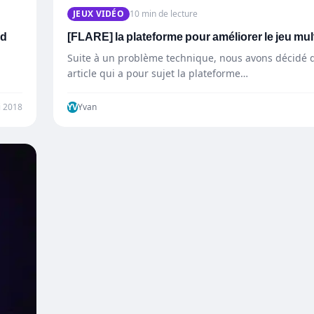
JEUX VIDÉO
10 min de lecture
nd
[FLARE] la plateforme pour améliorer le jeu mul
Suite à un problème technique, nous avons décidé d
article qui a pour sujet la plateforme…
i 2018
YV
Yvan