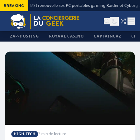
BREAKING
MSI renouvelle ses PC portables gaming Raider et Cyborg a
◆
ZAP-HOSTING
ROYAAL CASINO
CAPTAINCAZ
CRI
✕
HIGH-TECH
3 min de lecture