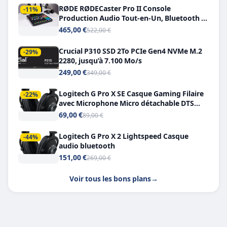
RØDE RØDECaster Pro II Console
-11%
Production Audio Tout-en-Un, Bluetooth et
Double USB-C
465,00 €
522,00 €
Crucial P310 SSD 2To PCIe Gen4 NVMe M.2
-29%
2280, jusqu’à 7.100 Mo/s
249,00 €
349,00 €
Logitech G Pro X SE Casque Gaming Filaire
-22%
avec Microphone Micro détachable DTS
Headphone X 7.1
69,00 €
89,00 €
Logitech G Pro X 2 Lightspeed Casque
-44%
audio bluetooth
151,00 €
269,00 €
Voir tous les bons plans
→