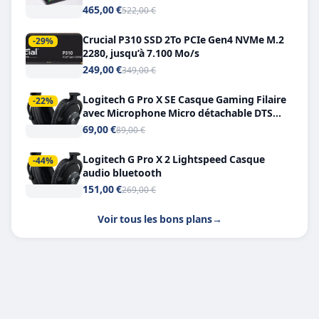
Double USB-C
465,00 €
522,00 €
Crucial P310 SSD 2To PCIe Gen4 NVMe M.2
-29%
2280, jusqu’à 7.100 Mo/s
249,00 €
349,00 €
Logitech G Pro X SE Casque Gaming Filaire
-22%
avec Microphone Micro détachable DTS
Headphone X 7.1
69,00 €
89,00 €
Logitech G Pro X 2 Lightspeed Casque
-44%
audio bluetooth
151,00 €
269,00 €
Voir tous les bons plans
→