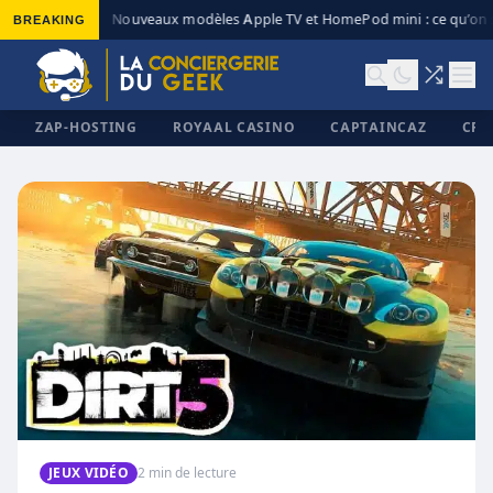
BREAKING
Nouveaux modèles Apple TV et HomePod mini : ce qu’on s
◆
ZAP-HOSTING
ROYAAL CASINO
CAPTAINCAZ
CRI
✕
JEUX VIDÉO
2 min de lecture