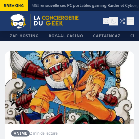
BREAKING
MSI renouvelle ses PC portables gaming Raider et Cyborg 
◆
ZAP-HOSTING
ROYAAL CASINO
CAPTAINCAZ
CRI
✕
ANIME
2 min de lecture