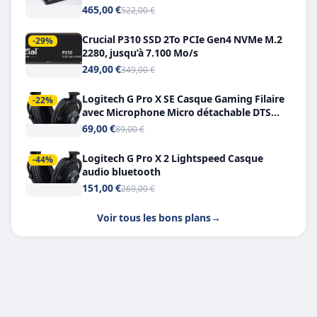
Double USB-C
465,00 €
522,00 €
Crucial P310 SSD 2To PCIe Gen4 NVMe M.2
-29%
2280, jusqu’à 7.100 Mo/s
249,00 €
349,00 €
Logitech G Pro X SE Casque Gaming Filaire
-22%
avec Microphone Micro détachable DTS
Headphone X 7.1
69,00 €
89,00 €
Logitech G Pro X 2 Lightspeed Casque
-44%
audio bluetooth
151,00 €
269,00 €
Voir tous les bons plans
→