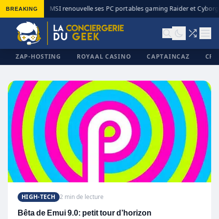
BREAKING
MSI renouvelle ses PC portables gaming Raider et Cyborg 
◆
ZAP-HOSTING
ROYAAL CASINO
CAPTAINCAZ
CRI
✕
HIGH-TECH
2 min de lecture
Bêta de Emui 9.0: petit tour d’horizon