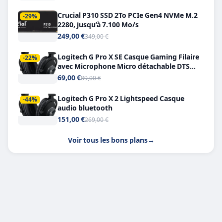
Crucial P310 SSD 2To PCIe Gen4 NVMe M.2
-29%
2280, jusqu’à 7.100 Mo/s
249,00 €
349,00 €
Logitech G Pro X SE Casque Gaming Filaire
-22%
avec Microphone Micro détachable DTS
Headphone X 7.1
69,00 €
89,00 €
Logitech G Pro X 2 Lightspeed Casque
-44%
audio bluetooth
151,00 €
269,00 €
Voir tous les bons plans
→