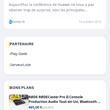
Aujourd’hui la conférence de Huawei ne nous a pas
réserver trop de surprise, voici les principales
annonces: Huawei…
DI
Dimitri N
16 octobre 2018
PARTENAIRE
›
Play-Geek
›
ServeurListe
BONS PLANS
RØDE RØDECaster Pro II Console
-11%
Production Audio Tout-en-Un, Bluetooth et
Double USB-C
465,00 €
522,00 €