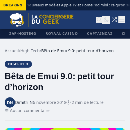
BREAKING
Nouveaux modèles Apple TV et HomePod mini : ce qu’on sai
◆
ZAP-HOSTING
ROYAAL CASINO
CAPTAINCAZ
CRI
Accueil
/
High-Tech
/
Bêta de Emui 9.0: petit tour d’horizon
HIGH-TECH
✕
Bêta de Emui 9.0: petit tour
d’horizon
Dimitri N
6 novembre 2018
🕐 2 min de lecture
💬 Aucun commentaire