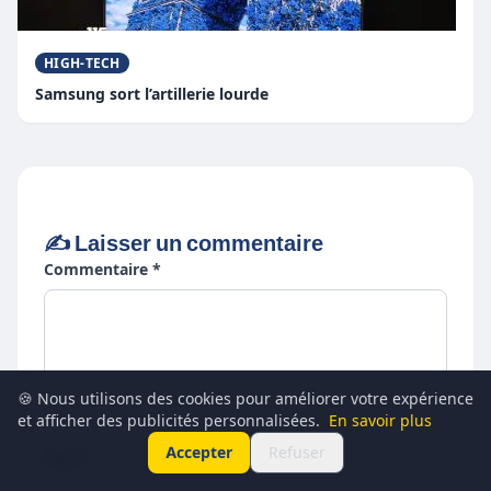
HIGH-TECH
Samsung sort l’artillerie lourde
✍️ Laisser un commentaire
Commentaire *
🍪 Nous utilisons des cookies pour améliorer votre expérience
et afficher des publicités personnalisées.
En savoir plus
Accepter
Refuser
Nom *