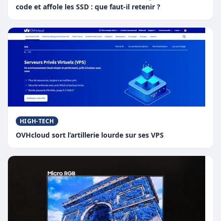
code et affole les SSD : que faut-il retenir ?
HIGH-TECH
OVHcloud sort l’artillerie lourde sur ses VPS