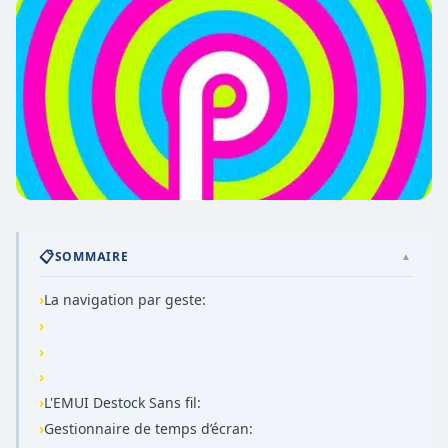
📋
SOMMAIRE
▲
›
La navigation par geste:
›
›
›
›
L'EMUI Destock Sans fil:
›
Gestionnaire de temps d’écran: