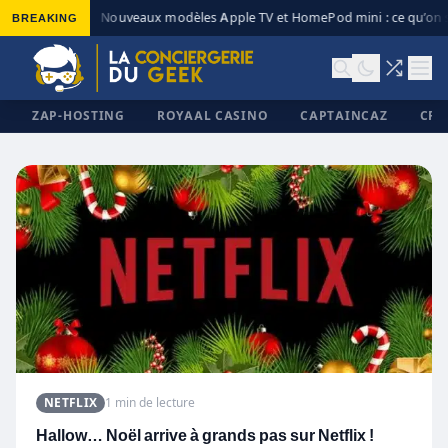
BREAKING
Nouveaux modèles Apple TV et HomePod mini : ce qu’on s
◆
ZAP-HOSTING
ROYAAL CASINO
CAPTAINCAZ
CRI
✕
NETFLIX
1 min de lecture
Hallow… Noël arrive à grands pas sur Netflix !