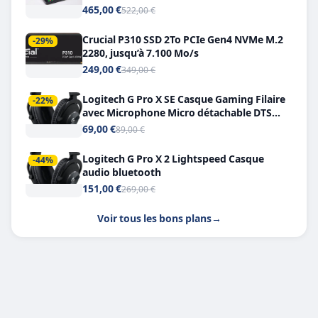
Double USB-C
465,00 €
522,00 €
Crucial P310 SSD 2To PCIe Gen4 NVMe M.2
-29%
2280, jusqu’à 7.100 Mo/s
249,00 €
349,00 €
Logitech G Pro X SE Casque Gaming Filaire
-22%
avec Microphone Micro détachable DTS
Headphone X 7.1
69,00 €
89,00 €
Logitech G Pro X 2 Lightspeed Casque
-44%
audio bluetooth
151,00 €
269,00 €
Voir tous les bons plans
→