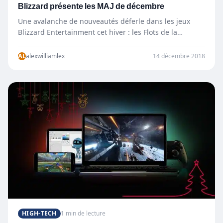
Blizzard présente les MAJ de décembre
Une avalanche de nouveautés déferle dans les jeux
Blizzard Entertainment cet hiver : les Flots de la
vengeance marquent l’ouverture d’un…
AL
alexwilliamlex
14 décembre 2018
HIGH-TECH
1 min de lecture