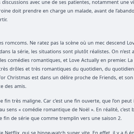
 des discussions avec une de ses patientes, notamment une v
éroïne doit prendre en charge un malade, avant de l’aband
tir.
 romcoms. Ne ratez pas la scène où un mec descend Love 
 dans la série, les situations sont plutôt réalistes. On n’es
les comédies romantiques, et Love Actually en premier. La
 très drôles et très romantiques du quotidien, du quotidien
for Christmas est dans un délire proche de Friends, et son 
ce des amis.
fin très maligne. Car c’est une fin ouverte, que l’on peut 
u sens « comédie romantique de Noël ». En réalité, c’est
e fin de série que comme tremplin vers une saison 2.
Netflix, qui se binge-watch super vite. En effet, il y a 6 