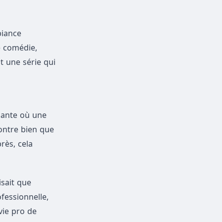
biance
té comédie,
 une série qui
uante où une
montre bien que
rès, cela
isait que
fessionnelle,
vie pro de