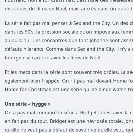
Pourtant, Home for Christmas, c’est l’une des meilleures 
des codes de films de Noël, mais ancrés dans un quotidi
La série fait pas mal penser à Sex and the City. Un des 
dans les 90’s, la pression sociale qu’on impose aux fe
aujourd’hui. Les rencontres que font Johanne sont assez
défauts hilarants. Comme dans Sex and the City, il n’y
bourgeoise raccord avec les films de Noël.
Et les mecs dans la série sont souvent très drôles. La s
également bien frappée. On rit pas mal devant Home for 
Home for Christmas est une série qui se binge-watch trè
Une série « hygge »
On a pas mal comparé la série à Bridget Jones, avec la c
en fait pas du tout. Bridget est une névrosée totale. Joh
qu’elle ne veut pas à défaut de savoir ce qu’elle veut, qu