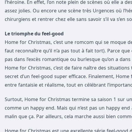
l’héroïne. En effet, l’on note plein de scènes où elle a
assez jolies. Ou encore une scène très Urgences où l’h
chirurgiens et rentrer chez elle sans savoir s’il va s’en sor
Le triomphe du feel-good
Home for Christmas, c’est une romcom qui se moque des
faut reconnaître qu’il n’a pas tout à fait tort). Parce que
pas dans l’excès romantique ou burlesque qu’on a dans 
Home for Christmas, c’est de faire naître des situations
secret d’un feel-good super efficace. Finalement, Home 
entre fantaisie et réalisme, tout en célébrant l’importan
Surtout, Home for Christmas termine sa saison 1 sur une 
comme un happy end. Mais qui n’est pas un happy end a
malin que ça. Par ailleurs, cela marche aussi bien comm
Home for Christmas est une excellente série feel-good de 