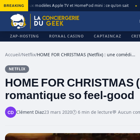
BREAKING
Nouveaux modèles Apple TV et HomePod mini : ce qu’on sait
Ap
◆
◆
ZAP-HOSTING
ROYAAL CASINO
CAPTAINCAZ
CRI
Accueil
/
Netflix
/
HOME FOR CHRISTMAS (Netflix) : une comédie romantique so feel-good
NETFLIX
✕
HOME FOR CHRISTMAS (Ne
romantique so feel-good
Clément Diaz
23 mars 2020
🕐 6 min de lecture
💬 Aucun co