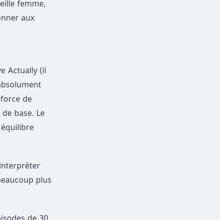
ieille femme,
onner aux
Actually (il
t absolument
 force de
 de base. Le
équilibre
interpréter
 beaucoup plus
épisodes de 30