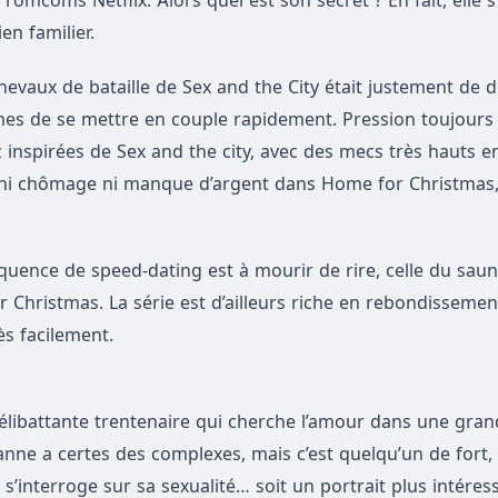
romcoms Netflix. Alors quel est son secret ? En fait, elle s
en familier.
chevaux de bataille de Sex and the City était justement de 
mmes de se mettre en couple rapidement. Pression toujours
 inspirées de Sex and the city, avec des mecs très hauts en
 a ni chômage ni manque d’argent dans Home for Christmas,
équence de speed-dating est à mourir de rire, celle du saun
Christmas. La série est d’ailleurs riche en rebondissement
s facilement.
élibattante trentenaire qui cherche l’amour dans une grand
anne a certes des complexes, mais c’est quelqu’un de fort, 
i s’interroge sur sa sexualité… soit un portrait plus intére