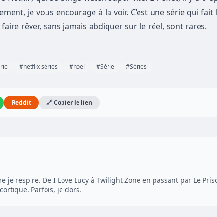
ment, je vous encourage à la voir. C’est une série qui fai
ire rêver, sans jamais abdiquer sur le réel, sont rares.
érie
#netflix séries
#noel
#Série
#Séries
Reddit
🔗 Copier le lien
 je respire. De I Love Lucy à Twilight Zone en passant par Le Pris
cortique. Parfois, je dors.