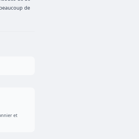
t beaucoup de
onnier et