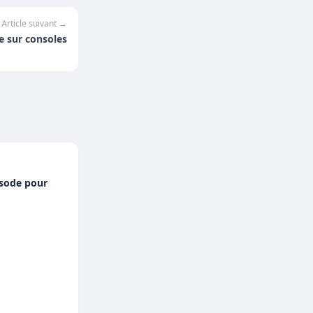
Article suivant →
e sur consoles
isode pour