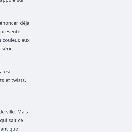
’appuie sur
dénoncer, déjà
 présente
 couleur, aux
 série
a est
s et twists.
e ville. Mais
qui sait ce
ssant que