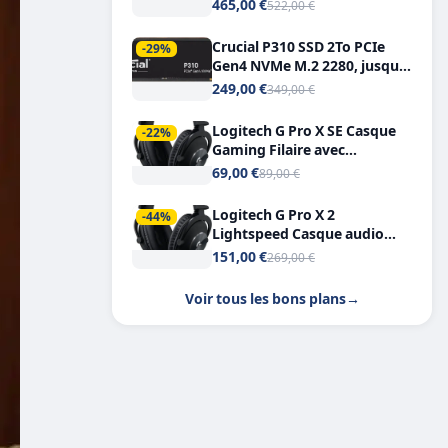
Tout-en-Un, Bluetooth et
465,00 €
522,00 €
Double USB-C
Crucial P310 SSD 2To PCIe
-29%
Gen4 NVMe M.2 2280, jusqu’à
7.100 Mo/s
249,00 €
349,00 €
Logitech G Pro X SE Casque
-22%
Gaming Filaire avec
Microphone Micro
69,00 €
89,00 €
détachable DTS Headphone X
7.1
Logitech G Pro X 2
-44%
Lightspeed Casque audio
bluetooth
151,00 €
269,00 €
Voir tous les bons plans
→