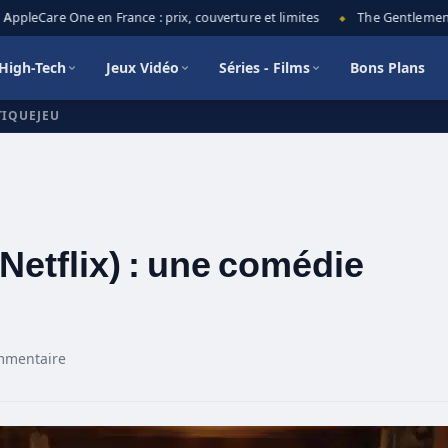
pleCare One en France : prix, couverture et limites
The Gentlemen sais
◆
High-Tech
Jeux Vidéo
Séries - Films
Bons Plans
TIQUEJEU
tflix) : une comédie
mmentaire