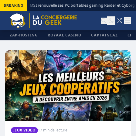
BREAKING
MSI renouvelle ses PC portables gaming Raider et Cyborg a
◆
ZAP-HOSTING
ROYAAL CASINO
CAPTAINCAZ
CRI
✕
JEUX VIDÉO
17 min de lecture