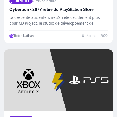
JEUX VIDÉO
2 min de lecture
Cyberpunk 2077 retiré du PlayStation Store
La descente aux enfers ne s’arrête décidément plus
pour CD Project, le studio de développement de
Cyberpunk 2077.…
RO
Robin Nathan
18 décembre 2020