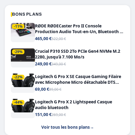
BONS PLANS
RØDE RØDECaster Pro II Console
-11%
Production Audio Tout-en-Un, Bluetooth et
Double USB-C
465,00 €
522,00 €
Crucial P310 SSD 2To PCIe Gen4 NVMe M.2
-29%
2280, jusqu’à 7.100 Mo/s
249,00 €
349,00 €
Logitech G Pro X SE Casque Gaming Filaire
-22%
avec Microphone Micro détachable DTS
Headphone X 7.1
69,00 €
89,00 €
Logitech G Pro X 2 Lightspeed Casque
-44%
audio bluetooth
151,00 €
269,00 €
Voir tous les bons plans
→