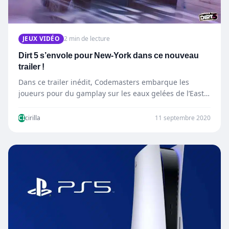
JEUX VIDÉO
2 min de lecture
Dirt 5 s’envole pour New-York dans ce nouveau
trailer !
Dans ce trailer inédit, Codemasters embarque les
joueurs pour du gamplay sur les eaux gelées de l’East
River…
CI
cirilla
11 septembre 2020