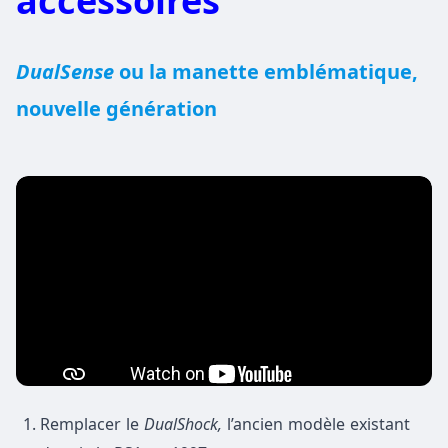
accessoires
DualSense
ou la manette emblématique,
nouvelle génération
Remplacer le
DualShock,
l’ancien modèle existant