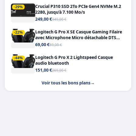
Crucial P310 SSD 2To PCIe Gen4 NVMe M.2
-29%
2280, jusqu’à 7.100 Mo/s
249,00 €
349,00 €
Logitech G Pro X SE Casque Gaming Filaire
-22%
avec Microphone Micro détachable DTS
Headphone X 7.1
69,00 €
89,00 €
Logitech G Pro X 2 Lightspeed Casque
-44%
audio bluetooth
151,00 €
269,00 €
Voir tous les bons plans
→