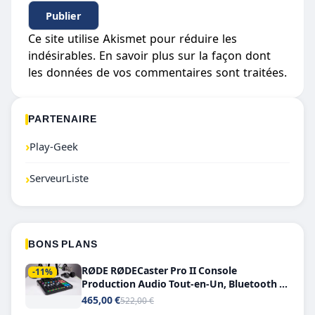
Ce site utilise Akismet pour réduire les
indésirables.
En savoir plus sur la façon dont
les données de vos commentaires sont traitées
.
PARTENAIRE
›
Play-Geek
›
ServeurListe
BONS PLANS
RØDE RØDECaster Pro II Console
-11%
Production Audio Tout-en-Un, Bluetooth et
Double USB-C
465,00 €
522,00 €