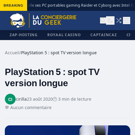
BREAKING
MSI renouvelle ses PC portables gaming Raider et Cyborg avec Intel Co
◆
ZAP-HOSTING
ROYAAL CASINO
CAPTAINCAZ
CRI
Accueil
/
PlayStation 5 : spot TV version longue
PlayStation 5 : spot TV
✕
version longue
cirilla
23 août 2020
🕐 3 min de lecture
💬 Aucun commentaire