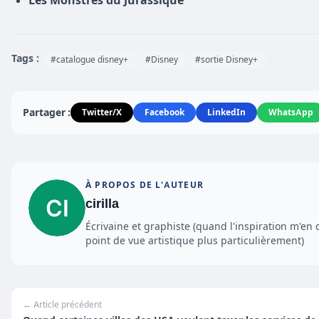
Les Monstres du Jurassique
Tags :
#catalogue disney+
#Disney
#sortie Disney+
Partager :
Twitter/X
Facebook
LinkedIn
WhatsApp
À PROPOS DE L'AUTEUR
cirilla
Écrivaine et graphiste (quand l'inspiration m'en 
point de vue artistique plus particulièrement)
← Article précédent