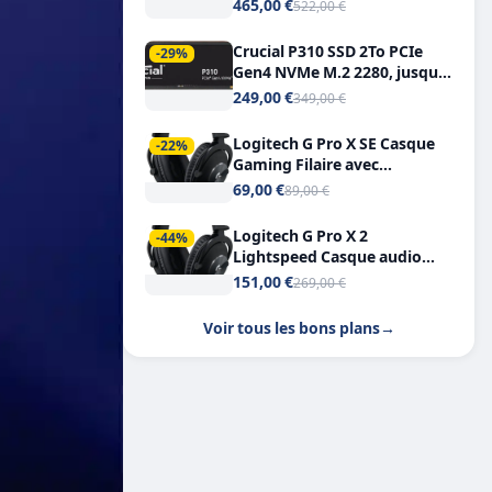
Tout-en-Un, Bluetooth et
465,00 €
522,00 €
Double USB-C
Crucial P310 SSD 2To PCIe
-29%
Gen4 NVMe M.2 2280, jusqu’à
7.100 Mo/s
249,00 €
349,00 €
Logitech G Pro X SE Casque
-22%
Gaming Filaire avec
Microphone Micro
69,00 €
89,00 €
détachable DTS Headphone X
7.1
Logitech G Pro X 2
-44%
Lightspeed Casque audio
bluetooth
151,00 €
269,00 €
Voir tous les bons plans
→