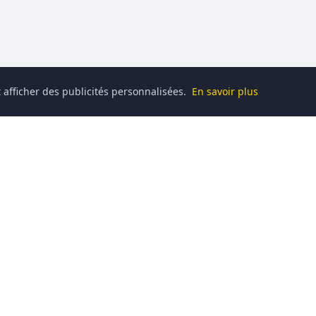
 afficher des publicités personnalisées.
En savoir plus
Catégories
High-Tech
ique, au gaming, à la