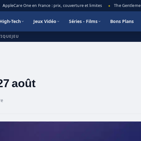
AppleCare One en France : prix, couverture et limites
The Gentlemen sa
◆
High-Tech
Jeux Vidéo
Séries - Films
Bons Plans
TIQUEJEU
27 août
re