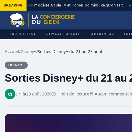
BREAKING
Nouveaux modèles Apple TV et HomePod mini : ce qu’on sait
◆
◆
ZAP-HOSTING
ROYAAL CASINO
CAPTAINCAZ
CRI
Accueil
/
Disney+
/
Sorties Disney+ du 21 au 27 août
DISNEY+
✕
Sorties Disney+ du 21 au 
cirilla
23 août 2020
🕐 1 min de lecture
💬 Aucun commentai