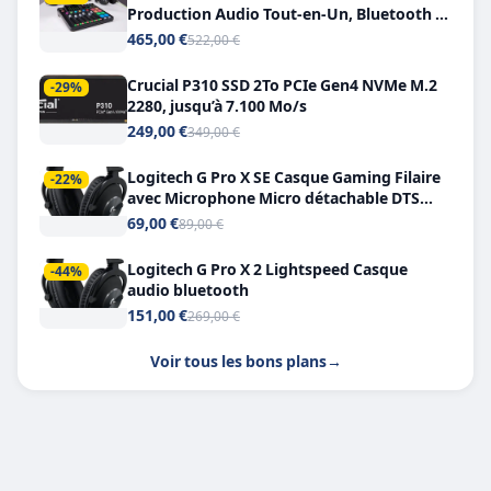
Production Audio Tout-en-Un, Bluetooth et
Double USB-C
465,00 €
522,00 €
Crucial P310 SSD 2To PCIe Gen4 NVMe M.2
-29%
2280, jusqu’à 7.100 Mo/s
249,00 €
349,00 €
Logitech G Pro X SE Casque Gaming Filaire
-22%
avec Microphone Micro détachable DTS
Headphone X 7.1
69,00 €
89,00 €
Logitech G Pro X 2 Lightspeed Casque
-44%
audio bluetooth
151,00 €
269,00 €
Voir tous les bons plans
→