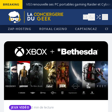
BREAKING
MSI renouvelle ses PC portables gaming Raider et Cyborg 
◆
ZAP-HOSTING
ROYAAL CASINO
CAPTAINCAZ
CRI
✕
JEUX VIDÉO
2 min de lecture