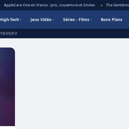
AppleCare One en France : prix, couverture et limites
The Gentlemen 
◆
High-Tech
Jeux Vidéo
Séries - Films
Bons Plans
TIQUEJEU