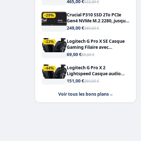
Tout-en-Un, Bluetooth et
465,00 €
522,00 €
Double USB-C
Crucial P310 SSD 2To PCIe
-29%
Gen4 NVMe M.2 2280, jusqu’à
7.100 Mo/s
249,00 €
349,00 €
Logitech G Pro X SE Casque
-22%
Gaming Filaire avec
Microphone Micro
69,00 €
89,00 €
détachable DTS Headphone X
7.1
Logitech G Pro X 2
-44%
Lightspeed Casque audio
bluetooth
151,00 €
269,00 €
Voir tous les bons plans
→