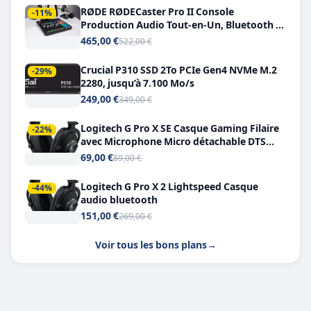
RØDE RØDECaster Pro II Console
-11%
Production Audio Tout-en-Un, Bluetooth et
Double USB-C
465,00 €
522,00 €
Crucial P310 SSD 2To PCIe Gen4 NVMe M.2
-29%
2280, jusqu’à 7.100 Mo/s
249,00 €
349,00 €
Logitech G Pro X SE Casque Gaming Filaire
-22%
avec Microphone Micro détachable DTS
Headphone X 7.1
69,00 €
89,00 €
Logitech G Pro X 2 Lightspeed Casque
-44%
audio bluetooth
151,00 €
269,00 €
Voir tous les bons plans
→