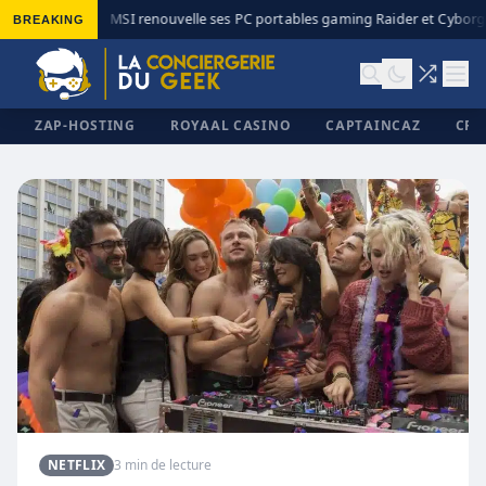
BREAKING
MSI renouvelle ses PC portables gaming Raider et Cyborg 
◆
ZAP-HOSTING
ROYAAL CASINO
CAPTAINCAZ
CRI
✕
NETFLIX
3 min de lecture