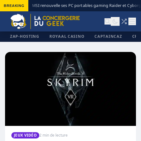
BREAKING
MSI renouvelle ses PC portables gaming Raider et Cyborg 
◆
ZAP-HOSTING
ROYAAL CASINO
CAPTAINCAZ
CRI
✕
JEUX VIDÉO
2 min de lecture