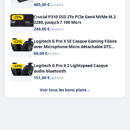
Double USB-C
465,00 €
522,00 €
Crucial P310 SSD 2To PCIe Gen4 NVMe M.2
-29%
2280, jusqu’à 7.100 Mo/s
249,00 €
349,00 €
Logitech G Pro X SE Casque Gaming Filaire
-22%
avec Microphone Micro détachable DTS
Headphone X 7.1
69,00 €
89,00 €
Logitech G Pro X 2 Lightspeed Casque
-44%
audio bluetooth
151,00 €
269,00 €
Voir tous les bons plans
→