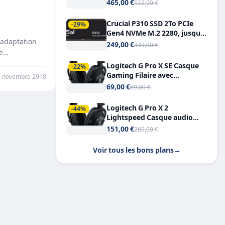
Tout-en-Un, Bluetooth et
465,00 €
522,00 €
Double USB-C
Crucial P310 SSD 2To PCIe
-29%
Gen4 NVMe M.2 2280, jusqu’à
 adaptation
7.100 Mo/s
249,00 €
349,00 €
ue…
Logitech G Pro X SE Casque
-22%
Gaming Filaire avec
5 novembre 2018
Microphone Micro
69,00 €
89,00 €
détachable DTS Headphone X
7.1
Logitech G Pro X 2
-44%
Lightspeed Casque audio
bluetooth
151,00 €
269,00 €
Voir tous les bons plans
→