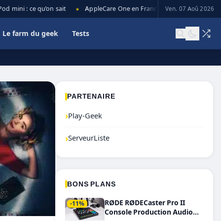
mini : ce qu’on sait
AppleCare One en France : prix, couverture et l
Ven. 07 Aoû 2026
◆
Le farm du geek
Tests
PARTENAIRE
›
Play-Geek
›
ServeurListe
BONS PLANS
RØDE RØDECaster Pro II
-11%
Console Production Audio