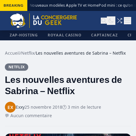
BREAKING
Nouveaux modèles Apple TV et HomePod mini : ce qu’on sa
◆
ZAP-HOSTING
ROYAAL CASINO
CAPTAINCAZ
CRI
Accueil
/
Netflix
/
Les nouvelles aventures de Sabrina – Netflix
NETFLIX
✕
Les nouvelles aventures de
Sabrina – Netflix
Exxy
25 novembre 2018
🕐 3 min de lecture
💬 Aucun commentaire