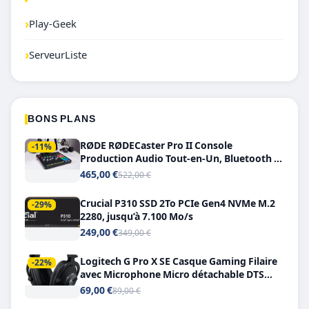
›
Play-Geek
›
ServeurListe
BONS PLANS
RØDE RØDECaster Pro II Console
-11%
Production Audio Tout-en-Un, Bluetooth et
Double USB-C
465,00 €
522,00 €
Crucial P310 SSD 2To PCIe Gen4 NVMe M.2
-29%
2280, jusqu’à 7.100 Mo/s
249,00 €
349,00 €
Logitech G Pro X SE Casque Gaming Filaire
-22%
avec Microphone Micro détachable DTS
Headphone X 7.1
69,00 €
89,00 €