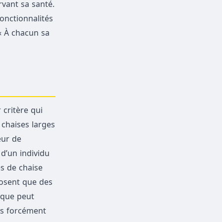
rvant sa santé.
onctionnalités
« À chacun sa
 critère qui
 chaises larges
eur de
 d’un individu
es de chaise
posent que des
s que peut
as forcément