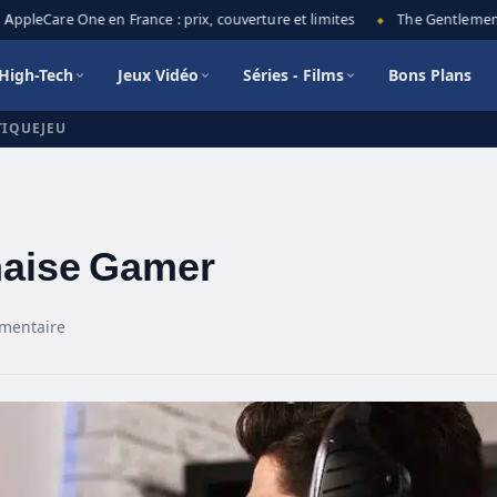
pleCare One en France : prix, couverture et limites
The Gentlemen sais
◆
High-Tech
Jeux Vidéo
Séries - Films
Bons Plans
TIQUEJEU
haise Gamer
mentaire