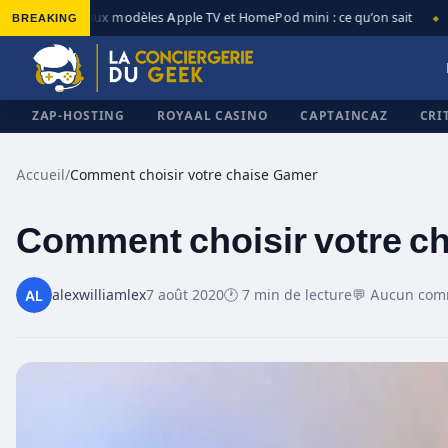
BREAKING
Nouveaux modèles Apple TV et HomePod mini : ce qu’on sait
Ap
◆
◆
ZAP-HOSTING
ROYAAL CASINO
CAPTAINCAZ
CRI
Accueil
/
Comment choisir votre chaise Gamer
Comment choisir votre c
✕
alexwilliamlex
7 août 2020
🕐 7 min de lecture
💬 Aucun com