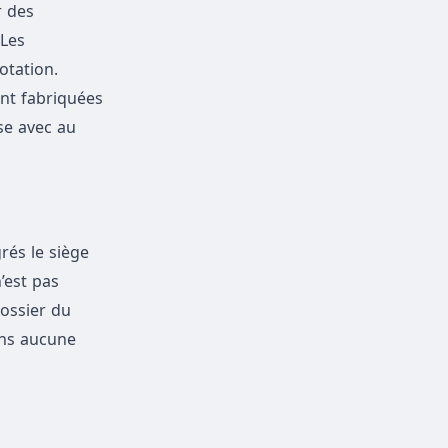
r des
 Les
otation.
nt fabriquées
se avec au
rés le siège
’est pas
dossier du
ans aucune