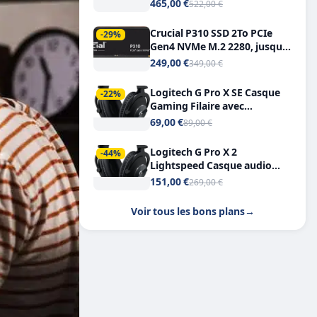
Tout-en-Un, Bluetooth et
465,00 €
522,00 €
Double USB-C
Crucial P310 SSD 2To PCIe
-29%
Gen4 NVMe M.2 2280, jusqu’à
7.100 Mo/s
249,00 €
349,00 €
Logitech G Pro X SE Casque
-22%
Gaming Filaire avec
Microphone Micro
69,00 €
89,00 €
détachable DTS Headphone X
7.1
Logitech G Pro X 2
-44%
Lightspeed Casque audio
bluetooth
151,00 €
269,00 €
Voir tous les bons plans
→