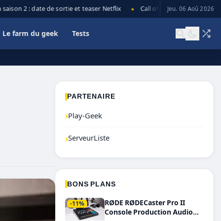
on 2 : date de sortie et teaser Netflix
Call of Duty: Black Ops 7 lance
Jeu. 06 Aoû 2026
◆
Le farm du geek
Tests
PARTENAIRE
›
Play-Geek
›
ServeurListe
BONS PLANS
RØDE RØDECaster Pro II
-11%
Console Production Audio