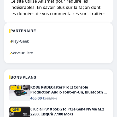
Ce site utilise Akismet pour réduire les
indésirables.
En savoir plus sur la façon dont
les données de vos commentaires sont traitées
.
PARTENAIRE
›
Play-Geek
›
ServeurListe
BONS PLANS
RØDE RØDECaster Pro II Console
-11%
Production Audio Tout-en-Un, Bluetooth et
Double USB-C
465,00 €
522,00 €
Crucial P310 SSD 2To PCIe Gen4 NVMe M.2
-29%
2280, jusqu’à 7.100 Mo/s