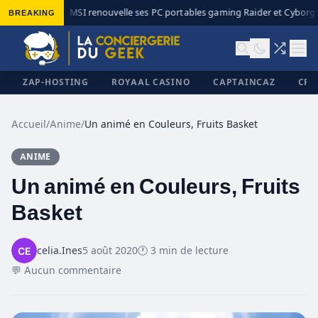
BREAKING
MSI renouvelle ses PC portables gaming Raider et Cyborg a
◆
ZAP-HOSTING
ROYAAL CASINO
CAPTAINCAZ
CRI
Accueil
/
Anime
/
Un animé en Couleurs, Fruits Basket
ANIME
✕
Un animé en Couleurs, Fruits
Basket
celia.Ines
5 août 2020
🕐 3 min de lecture
💬 Aucun commentaire