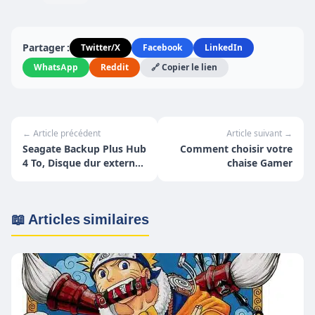
Partager :
Twitter/X
Facebook
LinkedIn
WhatsApp
Reddit
🔗 Copier le lien
← Article précédent
Article suivant →
Seagate Backup Plus Hub
Comment choisir votre
4 To, Disque dur externe
chaise Gamer
de bureau HDD, USB 3.0
📖 Articles similaires