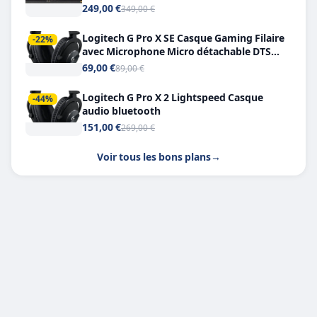
249,00 €
349,00 €
Logitech G Pro X SE Casque Gaming Filaire
-22%
avec Microphone Micro détachable DTS
Headphone X 7.1
69,00 €
89,00 €
Logitech G Pro X 2 Lightspeed Casque
-44%
audio bluetooth
151,00 €
269,00 €
Voir tous les bons plans
→