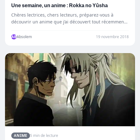
Une semaine, un anime : Rokka no Yûsha
Chères lectrices, chers lecteurs, préparez-vous à
découvrir un anime que j’ai découvert tout récemment :
Rokka No Yûsha…
AB
Absolem
19 novembre 2018
ANIME
5 min de lecture