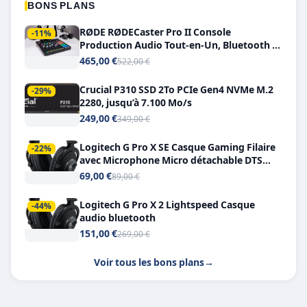
BONS PLANS
RØDE RØDECaster Pro II Console
-11%
Production Audio Tout-en-Un, Bluetooth et
Double USB-C
465,00 €
522,00 €
Crucial P310 SSD 2To PCIe Gen4 NVMe M.2
-29%
2280, jusqu’à 7.100 Mo/s
249,00 €
349,00 €
Logitech G Pro X SE Casque Gaming Filaire
-22%
avec Microphone Micro détachable DTS
Headphone X 7.1
69,00 €
89,00 €
Logitech G Pro X 2 Lightspeed Casque
-44%
audio bluetooth
151,00 €
269,00 €
Voir tous les bons plans
→