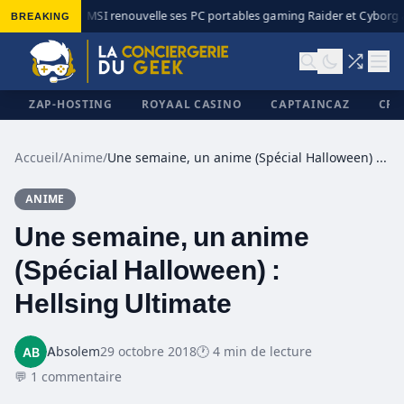
BREAKING
MSI renouvelle ses PC portables gaming Raider et Cyborg a
◆
ZAP-HOSTING
ROYAAL CASINO
CAPTAINCAZ
CRI
Accueil
/
Anime
/
Une semaine, un anime (Spécial Halloween) : Hellsing Ultimate
ANIME
✕
Une semaine, un anime
(Spécial Halloween) :
Hellsing Ultimate
Absolem
29 octobre 2018
🕐 4 min de lecture
💬 1 commentaire