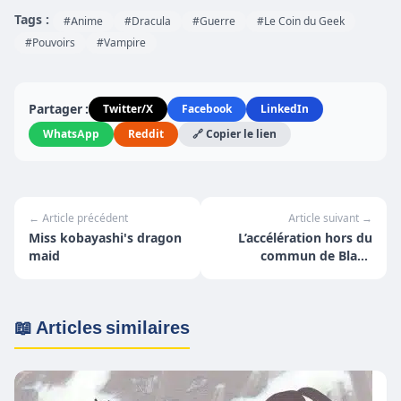
Tags :
#Anime
#Dracula
#Guerre
#Le Coin du Geek
#Pouvoirs
#Vampire
Partager :
Twitter/X
Facebook
LinkedIn
WhatsApp
Reddit
🔗 Copier le lien
← Article précédent
Article suivant →
Miss kobayashi's dragon
L’accélération hors du
maid
commun de Blade
+1500% d’effectifs en 2
ans
📖 Articles similaires