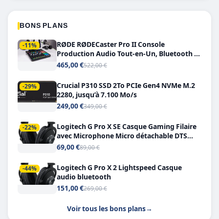
BONS PLANS
RØDE RØDECaster Pro II Console
-11%
Production Audio Tout-en-Un, Bluetooth et
Double USB-C
465,00 €
522,00 €
Crucial P310 SSD 2To PCIe Gen4 NVMe M.2
-29%
2280, jusqu’à 7.100 Mo/s
249,00 €
349,00 €
Logitech G Pro X SE Casque Gaming Filaire
-22%
avec Microphone Micro détachable DTS
Headphone X 7.1
69,00 €
89,00 €
Logitech G Pro X 2 Lightspeed Casque
-44%
audio bluetooth
151,00 €
269,00 €
Voir tous les bons plans
→