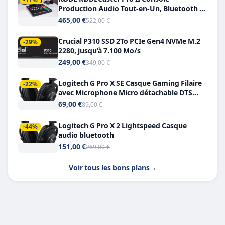
Production Audio Tout-en-Un, Bluetooth et
Double USB-C
465,00 €
522,00 €
Crucial P310 SSD 2To PCIe Gen4 NVMe M.2
-29%
2280, jusqu’à 7.100 Mo/s
249,00 €
349,00 €
Logitech G Pro X SE Casque Gaming Filaire
-22%
avec Microphone Micro détachable DTS
Headphone X 7.1
69,00 €
89,00 €
Logitech G Pro X 2 Lightspeed Casque
-44%
audio bluetooth
151,00 €
269,00 €
Voir tous les bons plans
→