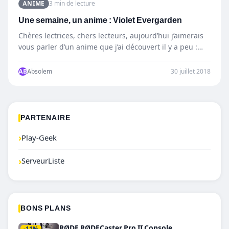
ANIME
3 min de lecture
Une semaine, un anime : Violet Evergarden
Chères lectrices, chers lecteurs, aujourd’hui j’aimerais
vous parler d’un anime que j’ai découvert il y a peu :…
AB
Absolem
30 juillet 2018
PARTENAIRE
›
Play-Geek
›
ServeurListe
BONS PLANS
RØDE RØDECaster Pro II Console
-11%