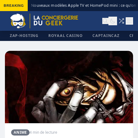
BREAKING
Nouveaux modèles Apple TV et HomePod mini : ce qu’on s
◆
ZAP-HOSTING
ROYAAL CASINO
CAPTAINCAZ
CRI
✕
ANIME
4 min de lecture