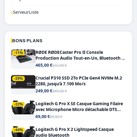
›
ServeurListe
BONS PLANS
RØDE RØDECaster Pro II Console
-11%
Production Audio Tout-en-Un, Bluetooth et
Double USB-C
465,00 €
522,00 €
Crucial P310 SSD 2To PCIe Gen4 NVMe M.2
-29%
2280, jusqu’à 7.100 Mo/s
249,00 €
349,00 €
Logitech G Pro X SE Casque Gaming Filaire
-22%
avec Microphone Micro détachable DTS
Headphone X 7.1
69,00 €
89,00 €
Logitech G Pro X 2 Lightspeed Casque
-44%
audio bluetooth