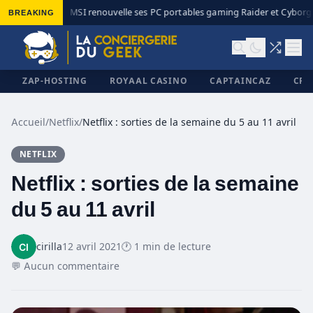
BREAKING
MSI renouvelle ses PC portables gaming Raider et Cyborg a
◆
ZAP-HOSTING
ROYAAL CASINO
CAPTAINCAZ
CRI
Accueil
/
Netflix
/
Netflix : sorties de la semaine du 5 au 11 avril
NETFLIX
✕
Netflix : sorties de la semaine
du 5 au 11 avril
cirilla
12 avril 2021
🕐 1 min de lecture
💬 Aucun commentaire