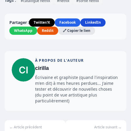
Tags :
#catalogue netflix
#netflix
#sortie netflix
Partager :
Twitter/X
Facebook
LinkedIn
WhatsApp
Reddit
🔗 Copier le lien
À PROPOS DE L'AUTEUR
cirilla
Écrivaine et graphiste (quand l'inspiration
m'en dit) à mes heures perdues... J'aime
tester et découvrir de nouvelles choses
(du point de vue artistique plus
particulièrement)
← Article précédent
Article suivant →