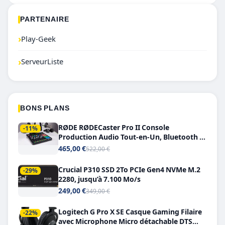
PARTENAIRE
›
Play-Geek
›
ServeurListe
BONS PLANS
RØDE RØDECaster Pro II Console
-11%
Production Audio Tout-en-Un, Bluetooth et
Double USB-C
465,00 €
522,00 €
Crucial P310 SSD 2To PCIe Gen4 NVMe M.2
-29%
2280, jusqu’à 7.100 Mo/s
249,00 €
349,00 €
Logitech G Pro X SE Casque Gaming Filaire
-22%
avec Microphone Micro détachable DTS