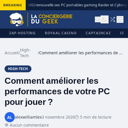
BREAKING
MSI renouvelle ses PC portables gaming Raider et Cyborg a
◆
ZAP-HOSTING
ROYAAL CASINO
CAPTAINCAZ
CRI
High-
Accueil
/
/
Comment améliorer les performances de votre PC pour jouer ?
Tech
✕
HIGH-TECH
Comment améliorer les
performances de votre PC
pour jouer ?
alexwilliamlex
3 novembre 2020
🕐 5 min de lecture
💬 Aucun commentaire