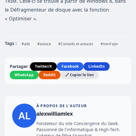
TRIM. Celle-ci se trouve à partir de Windows 8, dans
le Défragmenteur de disque avec la fonction
« Optimiser ».
Tags :
#ads
#astuce
#Conseils et astuces
#nord vpn
Partager :
Twitter/X
Facebook
LinkedIn
WhatsApp
Reddit
🔗 Copier le lien
À PROPOS DE L'AUTEUR
alexwilliamlex
Fondateur du site Conciergerie du Geek.
Passionné de l'informatique & High-Tech.
Créateur de filtre Snapchat.