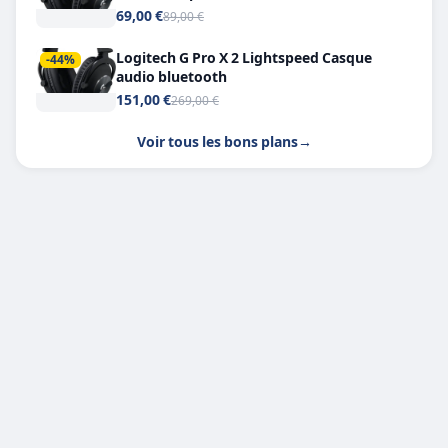
Headphone X 7.1
69,00 €
89,00 €
Logitech G Pro X 2 Lightspeed Casque
-44%
audio bluetooth
151,00 €
269,00 €
Voir tous les bons plans
→