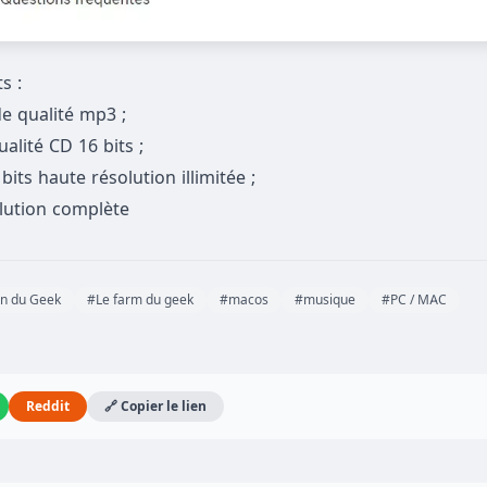
s :
e qualité mp3 ;
alité CD 16 bits ;
its haute résolution illimitée ;
olution complète
in du Geek
#Le farm du geek
#macos
#musique
#PC / MAC
Reddit
🔗 Copier le lien