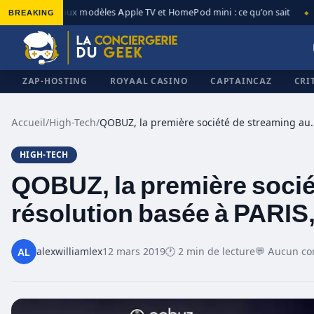
BREAKING
Nouveaux modèles Apple TV et HomePod mini : ce qu’on sait
A
◆
◆
ZAP-HOSTING
ROYAAL CASINO
CAPTAINCAZ
CRI
Accueil
/
High-Tech
/
QOBUZ, la première société de streaming audio
HIGH-TECH
✕
QOBUZ, la première socié
résolution basée à PARIS,
alexwilliamlex
12 mars 2019
🕐 2 min de lecture
💬 Aucun c