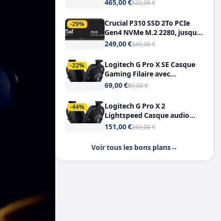
Tout-en-Un, Bluetooth et
465,00 €
522,00 €
Double USB-C
Crucial P310 SSD 2To PCIe
-29%
Gen4 NVMe M.2 2280, jusqu’à
7.100 Mo/s
249,00 €
349,00 €
Logitech G Pro X SE Casque
-22%
Gaming Filaire avec
Microphone Micro
69,00 €
89,00 €
détachable DTS Headphone X
7.1
Logitech G Pro X 2
-44%
Lightspeed Casque audio
bluetooth
151,00 €
269,00 €
Voir tous les bons plans
→