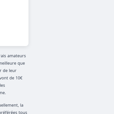
rais amateurs
meilleure que
r de leur
 vont de 10€
les
me.
uellement, la
préférées tous