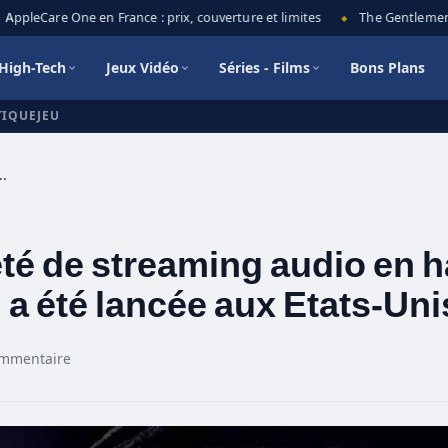
ppleCare One en France : prix, couverture et limites
The Gentlemen sai
◆
High-Tech
Jeux Vidéo
Séries - Films
Bons Plans
TIQUEJEU
 en haute résolution basée à PARIS, a été lancée aux Etats-Unis.
té de streaming audio en h
 a été lancée aux Etats-Uni
ommentaire