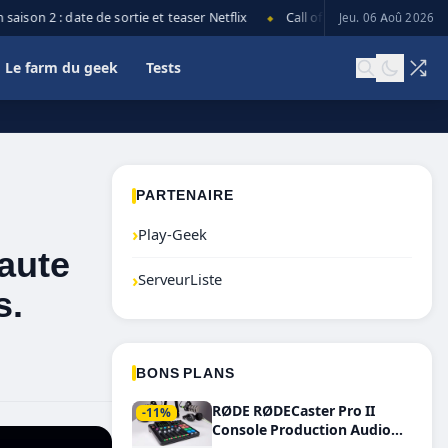
son 2 : date de sortie et teaser Netflix
Call of Duty: Black Ops 7 lanc
Jeu. 06 Aoû 2026
◆
Le farm du geek
Tests
PARTENAIRE
›
Play-Geek
aute
›
ServeurListe
s.
BONS PLANS
RØDE RØDECaster Pro II
-11%
Console Production Audio