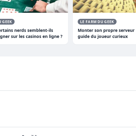
U GEEK
LE FARM DU GEEK
rtains nerds semblent-ils
Monter son propre serveur M
gner sur les casinos en ligne ?
guide du joueur curieux