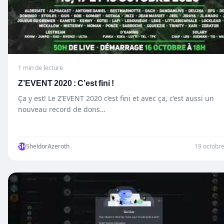
1 min de lecture
Z’EVENT 2020 : C’est fini !
Ça y est! Le Z’EVENT 2020 c’est fini et avec ça, c’est aussi un
nouveau record de dons…
SH
SheldorAzeroth
19 octobr