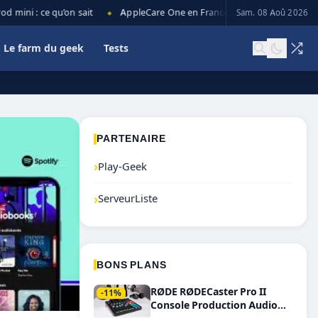
ni : ce qu’on sait
AppleCare One en France : prix, couverture et lim
Sam. 08 Aoû 2026
◆
Le farm du geek
Tests
PARTENAIRE
›
Play-Geek
›
ServeurListe
BONS PLANS
RØDE RØDECaster Pro II
-11%
Console Production Audio