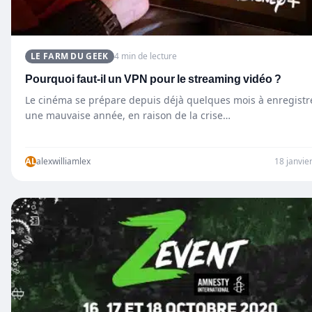
LE FARM DU GEEK
4 min de lecture
Pourquoi faut-il un VPN pour le streaming vidéo ?
Le cinéma se prépare depuis déjà quelques mois à enregistr
une mauvaise année, en raison de la crise…
AL
alexwilliamlex
18 janvie