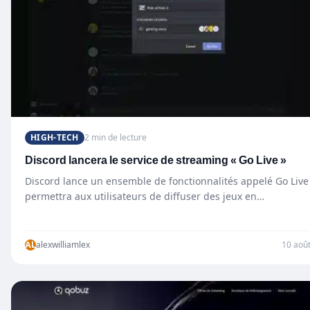
HIGH-TECH
2 min de lecture
Discord lancera le service de streaming « Go Live »
Discord lance un ensemble de fonctionnalités appelé Go Live
permettra aux utilisateurs de diffuser des jeux en…
AL
alexwilliamlex
10 aoû