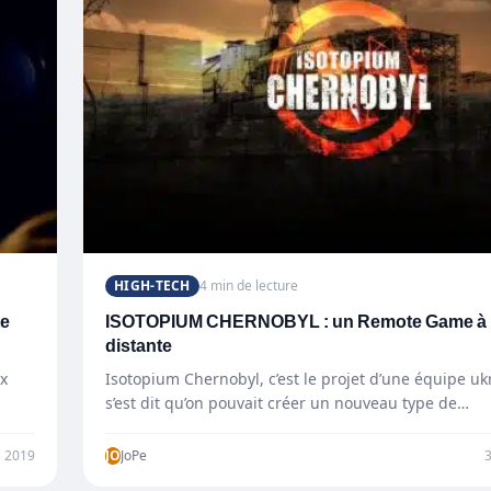
HIGH-TECH
4 min de lecture
te
ISOTOPIUM CHERNOBYL : un Remote Game à r
distante
x
Isotopium Chernobyl, c’est le projet d’une équipe uk
s’est dit qu’on pouvait créer un nouveau type de…
 2019
JO
JoPe