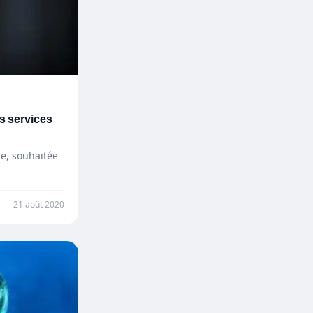
es services
le, souhaitée
21 août 2020