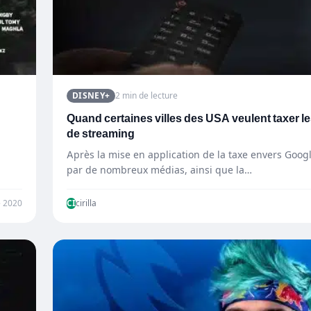
DISNEY+
2 min de lecture
Quand certaines villes des USA veulent taxer l
de streaming
Après la mise en application de la taxe envers Goog
par de nombreux médias, ainsi que la…
e 2020
CI
cirilla