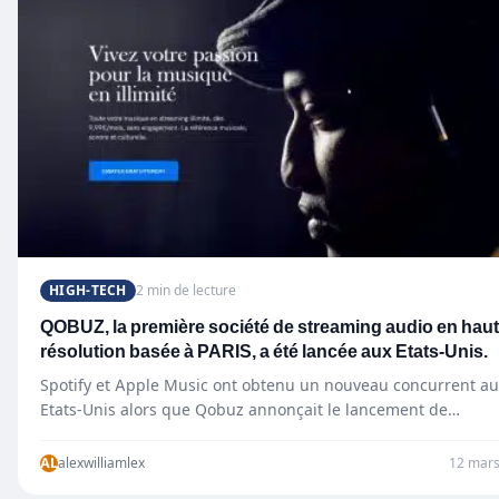
HIGH-TECH
2 min de lecture
QOBUZ, la première société de streaming audio en hau
résolution basée à PARIS, a été lancée aux Etats-Unis.
Spotify et Apple Music ont obtenu un nouveau concurrent au
Etats-Unis alors que Qobuz annonçait le lancement de…
AL
alexwilliamlex
12 mars