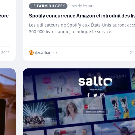
LE FARM DU GEEK
3 min de lecture
core
Spotify concurrence Amazon et introduit des li
Les utilisateurs de Spotify aux États-Unis auront acc
300 000 livres audio, a indiqué le service…
n 2025
AL
alexwilliamlex
21