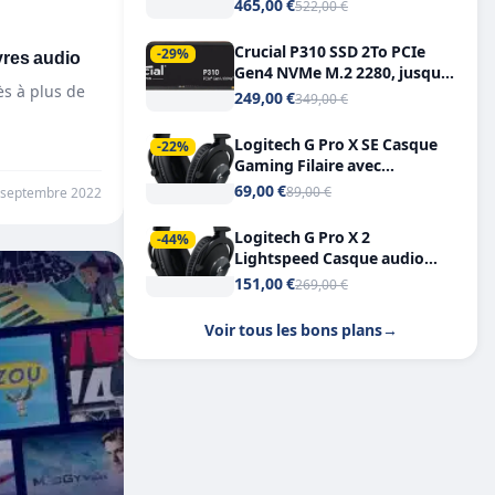
Tout-en-Un, Bluetooth et
465,00 €
522,00 €
Double USB-C
Crucial P310 SSD 2To PCIe
vres audio
-29%
Gen4 NVMe M.2 2280, jusqu’à
ès à plus de
7.100 Mo/s
249,00 €
349,00 €
Logitech G Pro X SE Casque
-22%
Gaming Filaire avec
Microphone Micro
69,00 €
89,00 €
 septembre 2022
détachable DTS Headphone X
7.1
Logitech G Pro X 2
-44%
Lightspeed Casque audio
bluetooth
151,00 €
269,00 €
Voir tous les bons plans
→