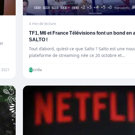
4 min de lecture
TF1, M6 et France Télévisions font un bond en 
SALTO !
er
Tout d’abord, qu’est-ce que Salto ? Salto est une nou
plateforme de streaming née ce 20 octobre et…
r 2021
CI
cirilla