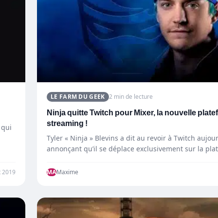
LE FARM DU GEEK
2 min de lecture
Ninja quitte Twitch pour Mixer, la nouvelle plat
streaming !
 qui
Tyler « Ninja » Blevins a dit au revoir à Twitch aujour
annonçant qu’il se déplace exclusivement sur la pl
t 2019
MA
Maxime