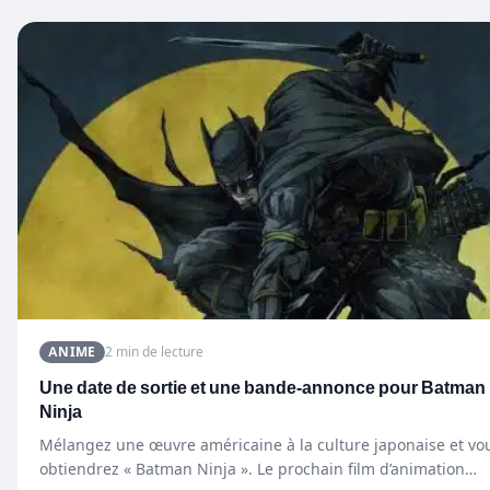
ANIME
2 min de lecture
Une date de sortie et une bande-annonce pour Batman
Ninja
Mélangez une œuvre américaine à la culture japonaise et vo
obtiendrez « Batman Ninja ». Le prochain film d’animation