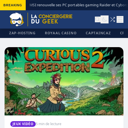
BREAKING
MSI renouvelle ses PC portables gaming Raider et Cyborg 
◆
ZAP-HOSTING
ROYAAL CASINO
CAPTAINCAZ
CRI
✕
JEUX VIDÉO
5 min de lecture