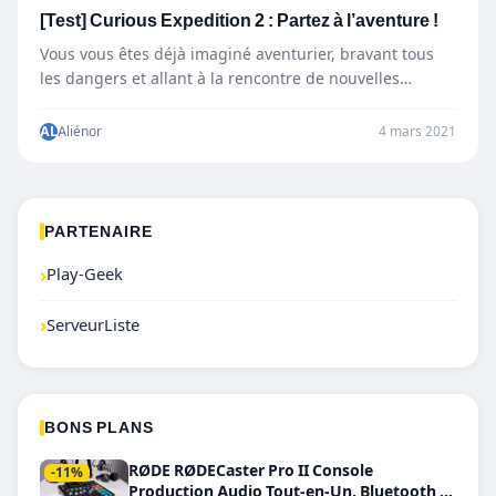
[Test] Curious Expedition 2 : Partez à l’aventure !
Vous vous êtes déjà imaginé aventurier, bravant tous
les dangers et allant à la rencontre de nouvelles
personnes…
AL
Aliénor
4 mars 2021
PARTENAIRE
›
Play-Geek
›
ServeurListe
BONS PLANS
RØDE RØDECaster Pro II Console
-11%
Production Audio Tout-en-Un, Bluetooth et