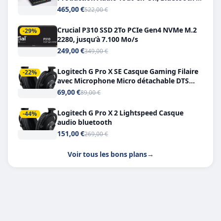
Double USB-C
465,00 €
522,00 €
Crucial P310 SSD 2To PCIe Gen4 NVMe M.2
-29%
2280, jusqu’à 7.100 Mo/s
249,00 €
349,00 €
Logitech G Pro X SE Casque Gaming Filaire
-22%
avec Microphone Micro détachable DTS
Headphone X 7.1
69,00 €
89,00 €
Logitech G Pro X 2 Lightspeed Casque
-44%
audio bluetooth
151,00 €
269,00 €
Voir tous les bons plans
→