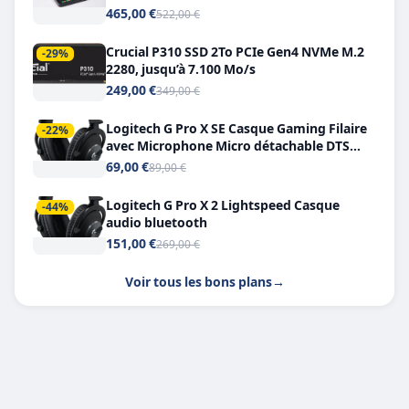
Double USB-C
465,00 €
522,00 €
Crucial P310 SSD 2To PCIe Gen4 NVMe M.2
-29%
2280, jusqu’à 7.100 Mo/s
249,00 €
349,00 €
Logitech G Pro X SE Casque Gaming Filaire
-22%
avec Microphone Micro détachable DTS
Headphone X 7.1
69,00 €
89,00 €
Logitech G Pro X 2 Lightspeed Casque
-44%
audio bluetooth
151,00 €
269,00 €
Voir tous les bons plans
→