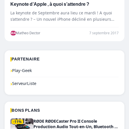
Keynote d’Apple , à quoi s’attendre ?
La keynote de Septembre aura lieu ce mardi ! A quoi
s’attendre ? – Un nouvel iPhone décliné en plusieurs…
MA
Matheo Dector
7 septembre 2017
PARTENAIRE
›
Play-Geek
›
ServeurListe
BONS PLANS
RØDE RØDECaster Pro II Console
-11%
Production Audio Tout-en-Un, Bluetooth et