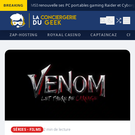
BREAKING
MSI renouvelle ses PC portables gaming Raider et Cyborg 
◆
ZAP-HOSTING
ROYAAL CASINO
CAPTAINCAZ
CRI
✕
SÉRIES - FILMS
2 min de lecture