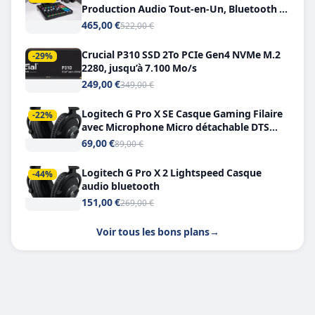
Production Audio Tout-en-Un, Bluetooth et
Double USB-C
465,00 €
522,00 €
Crucial P310 SSD 2To PCIe Gen4 NVMe M.2
-29%
2280, jusqu’à 7.100 Mo/s
249,00 €
349,00 €
Logitech G Pro X SE Casque Gaming Filaire
-22%
avec Microphone Micro détachable DTS
Headphone X 7.1
69,00 €
89,00 €
Logitech G Pro X 2 Lightspeed Casque
-44%
audio bluetooth
151,00 €
269,00 €
Voir tous les bons plans
→