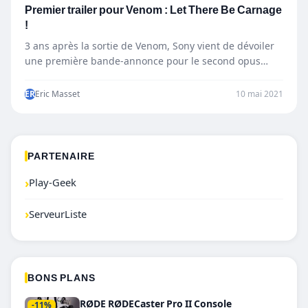
Premier trailer pour Venom : Let There Be Carnage
!
3 ans après la sortie de Venom, Sony vient de dévoiler
une première bande-annonce pour le second opus…
ER
Eric Masset
10 mai 2021
PARTENAIRE
›
Play-Geek
›
ServeurListe
BONS PLANS
RØDE RØDECaster Pro II Console
-11%