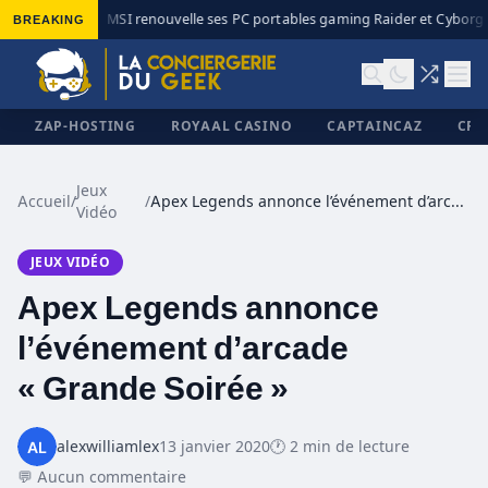
BREAKING
MSI renouvelle ses PC portables gaming Raider et Cyborg a
◆
ZAP-HOSTING
ROYAAL CASINO
CAPTAINCAZ
CRI
Jeux
Accueil
/
/
Apex Legends annonce l’événement d’arcade « Grande Soirée »
Vidéo
✕
JEUX VIDÉO
Apex Legends annonce
l’événement d’arcade
« Grande Soirée »
alexwilliamlex
13 janvier 2020
🕐 2 min de lecture
💬 Aucun commentaire