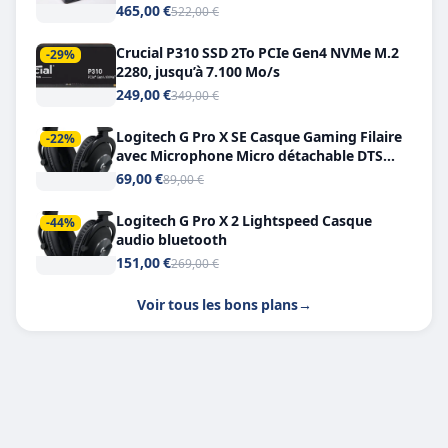
Double USB-C
465,00 €
522,00 €
Crucial P310 SSD 2To PCIe Gen4 NVMe M.2
-29%
2280, jusqu’à 7.100 Mo/s
249,00 €
349,00 €
Logitech G Pro X SE Casque Gaming Filaire
-22%
avec Microphone Micro détachable DTS
Headphone X 7.1
69,00 €
89,00 €
Logitech G Pro X 2 Lightspeed Casque
-44%
audio bluetooth
151,00 €
269,00 €
Voir tous les bons plans
→