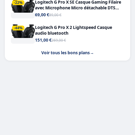
Logitech G Pro X SE Casque Gaming Filaire
-22%
avec Microphone Micro détachable DTS
Headphone X 7.1
69,00 €
89,00 €
Logitech G Pro X 2 Lightspeed Casque
-44%
audio bluetooth
151,00 €
269,00 €
Voir tous les bons plans
→