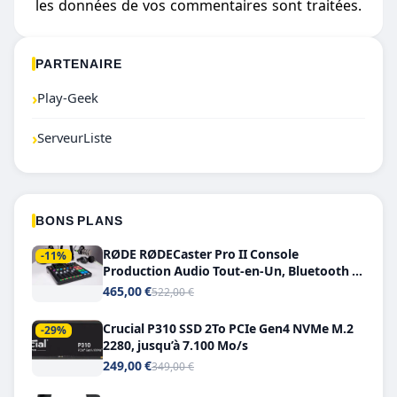
les données de vos commentaires sont traitées
.
PARTENAIRE
›
Play-Geek
›
ServeurListe
BONS PLANS
RØDE RØDECaster Pro II Console
-11%
Production Audio Tout-en-Un, Bluetooth et
Double USB-C
465,00 €
522,00 €
Crucial P310 SSD 2To PCIe Gen4 NVMe M.2
-29%
2280, jusqu’à 7.100 Mo/s
249,00 €
349,00 €