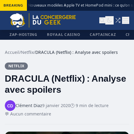
BREAKING
Nouveaux modèles Apple TV et HomePod mini : ce qu’on sa
◆
ZAP-HOSTING
ROYAAL CASINO
CAPTAINCAZ
CRI
Accueil
/
Netflix
/
DRACULA (Netflix) : Analyse avec spoilers
NETFLIX
✕
DRACULA (Netflix) : Analyse
avec spoilers
Clément Diaz
9 janvier 2020
🕐 9 min de lecture
💬 Aucun commentaire