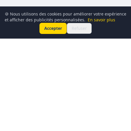
🍪 Nous utilisons des cookies pour améliorer votre expérience
et afficher des publicités personnalisées.
En savoir plus
Accepter
Refuser
Conciergerie du Geek est un média dédié à l’actualité
technologique, au gaming, à la culture geek et au
numérique. Chaque jour, nous partageons les dernières