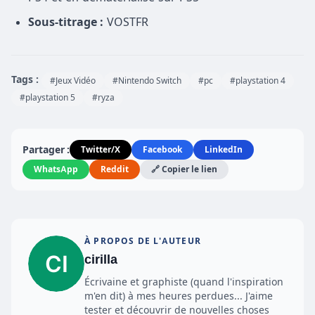
Sous-titrage :
VOSTFR
Tags :
#Jeux Vidéo
#Nintendo Switch
#pc
#playstation 4
#playstation 5
#ryza
Partager :
Twitter/X
Facebook
LinkedIn
WhatsApp
Reddit
🔗 Copier le lien
À PROPOS DE L'AUTEUR
cirilla
Écrivaine et graphiste (quand l'inspiration
m'en dit) à mes heures perdues... J'aime
tester et découvrir de nouvelles choses