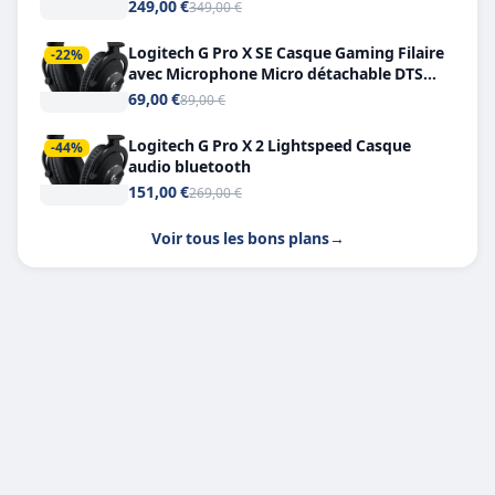
249,00 €
349,00 €
Logitech G Pro X SE Casque Gaming Filaire
-22%
avec Microphone Micro détachable DTS
Headphone X 7.1
69,00 €
89,00 €
Logitech G Pro X 2 Lightspeed Casque
-44%
audio bluetooth
151,00 €
269,00 €
Voir tous les bons plans
→