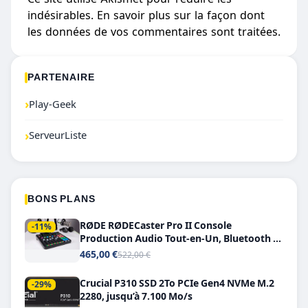
indésirables.
En savoir plus sur la façon dont
les données de vos commentaires sont traitées
.
PARTENAIRE
›
Play-Geek
›
ServeurListe
BONS PLANS
RØDE RØDECaster Pro II Console
-11%
Production Audio Tout-en-Un, Bluetooth et
Double USB-C
465,00 €
522,00 €
Crucial P310 SSD 2To PCIe Gen4 NVMe M.2
-29%
2280, jusqu’à 7.100 Mo/s