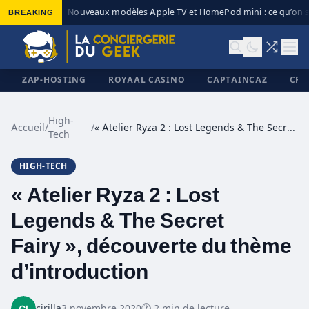
BREAKING
Nouveaux modèles Apple TV et HomePod mini : ce qu’on sa
◆
ZAP-HOSTING
ROYAAL CASINO
CAPTAINCAZ
CRI
High-
Accueil
/
/
« Atelier Ryza 2 : Lost Legends & The Secret Fairy », découverte du thème d’introduction
Tech
✕
HIGH-TECH
« Atelier Ryza 2 : Lost
Legends & The Secret
Fairy », découverte du thème
d’introduction
cirilla
3 novembre 2020
🕐 2 min de lecture