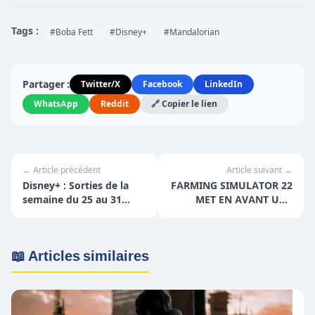
Tags :
#Boba Fett
#Disney+
#Mandalorian
Partager :
Twitter/X
Facebook
LinkedIn
WhatsApp
Reddit
🔗 Copier le lien
← Article précédent
Article suivant →
Disney+ : Sorties de la
FARMING SIMULATOR 22
semaine du 25 au 31
MET EN AVANT UNE
octobre
FLOPÉE DE VÉHICULES
📖 Articles similaires