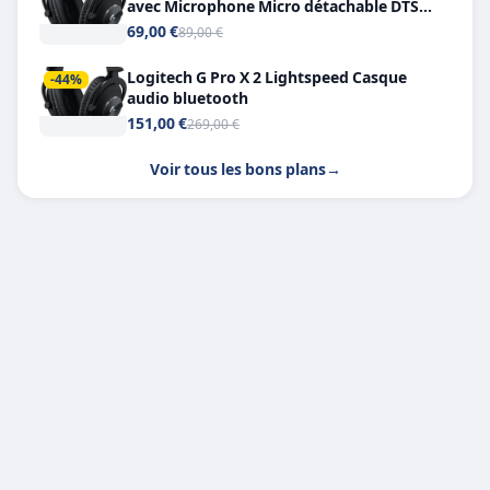
avec Microphone Micro détachable DTS
Headphone X 7.1
69,00 €
89,00 €
Logitech G Pro X 2 Lightspeed Casque
-44%
audio bluetooth
151,00 €
269,00 €
Voir tous les bons plans
→