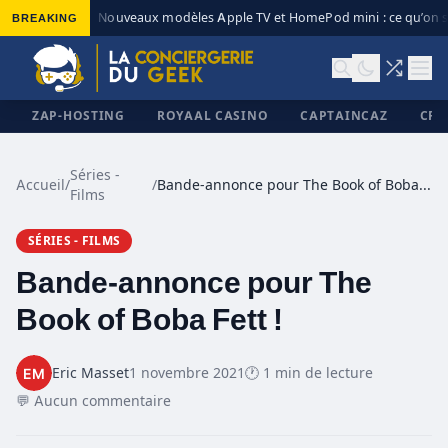
BREAKING
Nouveaux modèles Apple TV et HomePod mini : ce qu’on sa
◆
ZAP-HOSTING
ROYAAL CASINO
CAPTAINCAZ
CRI
Séries -
Accueil
/
/
Bande-annonce pour The Book of Boba Fett !
Films
✕
SÉRIES - FILMS
Bande-annonce pour The
Book of Boba Fett !
Eric Masset
1 novembre 2021
🕐 1 min de lecture
💬 Aucun commentaire