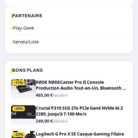
PARTENAIRE
›
Play-Geek
›
ServeurListe
BONS PLANS
RØDE RØDECaster Pro II Console
-11%
Production Audio Tout-en-Un, Bluetooth et
Double USB-C
465,00 €
522,00 €
Crucial P310 SSD 2To PCIe Gen4 NVMe M.2
-29%
2280, jusqu’à 7.100 Mo/s
249,00 €
349,00 €
Logitech G Pro X SE Casque Gaming Filaire
-22%