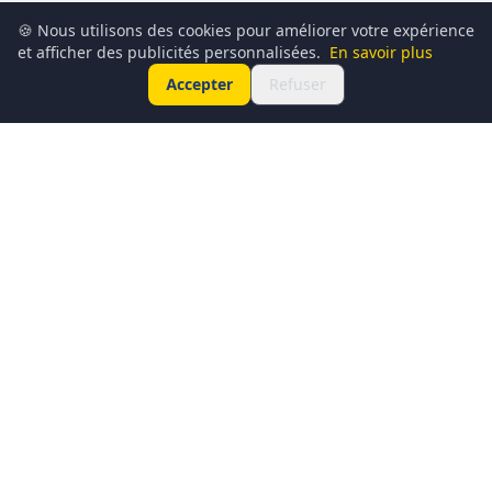
🍪 Nous utilisons des cookies pour améliorer votre expérience
et afficher des publicités personnalisées.
En savoir plus
Accepter
Refuser
Conciergerie du Geek est un média dédié à l’actualité
technologique, au gaming, à la culture geek et au
numérique. Chaque jour, nous partageons les dernières
nouveautés, tendances et innovations à travers un contenu