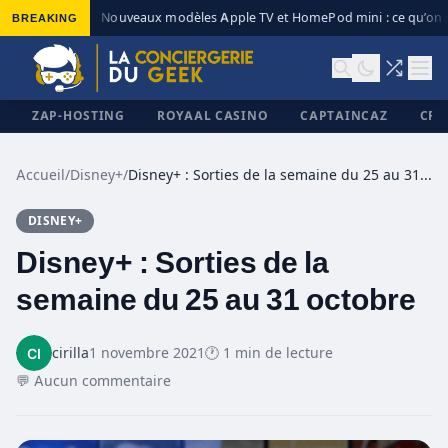
BREAKING
Nouveaux modèles Apple TV et HomePod mini : ce qu’on s
◆
ZAP-HOSTING
ROYAAL CASINO
CAPTAINCAZ
CRI
Accueil
/
Disney+
/
Disney+ : Sorties de la semaine du 25 au 31 octobre
DISNEY+
✕
Disney+ : Sorties de la
semaine du 25 au 31 octobre
cirilla
1 novembre 2021
🕐 1 min de lecture
💬 Aucun commentaire