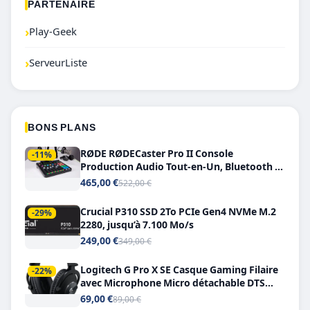
PARTENAIRE
›
Play-Geek
›
ServeurListe
BONS PLANS
RØDE RØDECaster Pro II Console
-11%
Production Audio Tout-en-Un, Bluetooth et
Double USB-C
465,00 €
522,00 €
Crucial P310 SSD 2To PCIe Gen4 NVMe M.2
-29%
2280, jusqu’à 7.100 Mo/s
249,00 €
349,00 €
Logitech G Pro X SE Casque Gaming Filaire
-22%
avec Microphone Micro détachable DTS
Headphone X 7.1
69,00 €
89,00 €