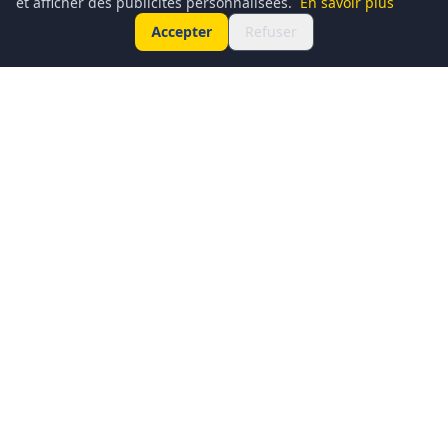
et afficher des publicités personnalisées.
En savoir plus
Accepter
Refuser
Conciergerie du Geek est un média dédié à l’actualité
technologique, au gaming, à la culture geek et au
numérique. Chaque jour, nous partageons les dernières
nouveautés, tendances et innovations à travers un contenu
clair, accessible et passionné.
Notre ambition : informer, divertir et rassembler une