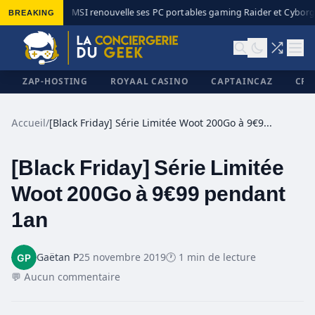
BREAKING
MSI renouvelle ses PC portables gaming Raider et Cyborg 
◆
ZAP-HOSTING
ROYAAL CASINO
CAPTAINCAZ
CRI
Accueil
/
[Black Friday] Série Limitée Woot 200Go à 9€99 pendant 1an
[Black Friday] Série Limitée
✕
Woot 200Go à 9€99 pendant
1an
Gaëtan P
25 novembre 2019
🕐 1 min de lecture
💬 Aucun commentaire