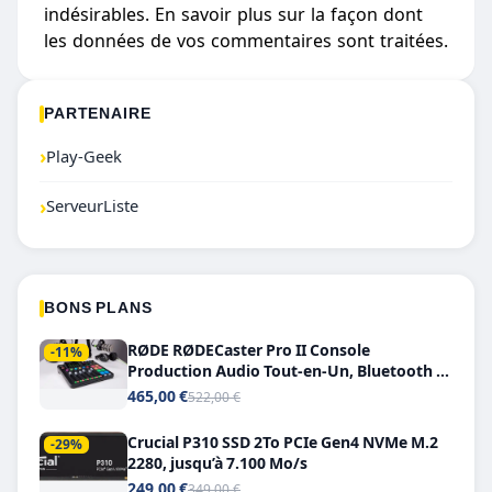
indésirables.
En savoir plus sur la façon dont
les données de vos commentaires sont traitées
.
PARTENAIRE
›
Play-Geek
›
ServeurListe
BONS PLANS
RØDE RØDECaster Pro II Console
-11%
Production Audio Tout-en-Un, Bluetooth et
Double USB-C
465,00 €
522,00 €
Crucial P310 SSD 2To PCIe Gen4 NVMe M.2
-29%
2280, jusqu’à 7.100 Mo/s
249,00 €
349,00 €