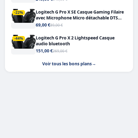
Logitech G Pro X SE Casque Gaming Filaire
-22%
avec Microphone Micro détachable DTS
Headphone X 7.1
69,00 €
89,00 €
Logitech G Pro X 2 Lightspeed Casque
-44%
audio bluetooth
151,00 €
269,00 €
Voir tous les bons plans
→