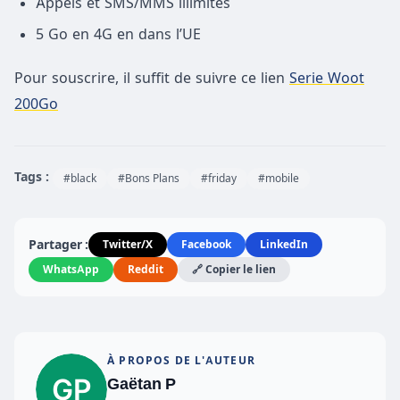
Appels et SMS/MMS illimités
5 Go en 4G en dans l’UE
Pour souscrire, il suffit de suivre ce lien
Serie Woot
200G
o
Tags :
#black
#Bons Plans
#friday
#mobile
Partager :
Twitter/X
Facebook
LinkedIn
WhatsApp
Reddit
🔗 Copier le lien
À PROPOS DE L'AUTEUR
Gaëtan P