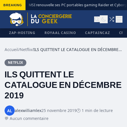
BREAKING
MSI renouvelle ses PC portables gaming Raider et Cyborg 
◆
ZAP-HOSTING
ROYAAL CASINO
CAPTAINCAZ
CRI
Accueil
/
Netflix
/
ILS QUITTENT LE CATALOGUE EN DÉCEMBRE 2019
NETFLIX
✕
ILS QUITTENT LE
CATALOGUE EN DÉCEMBRE
2019
alexwilliamlex
25 novembre 2019
🕐 1 min de lecture
💬 Aucun commentaire