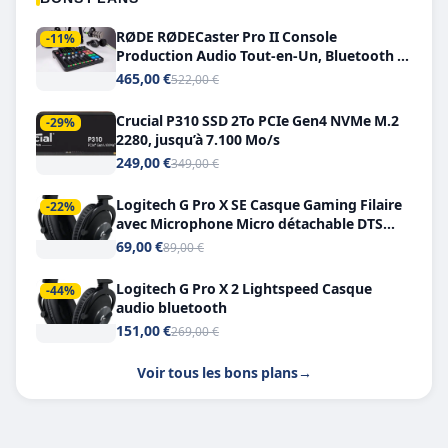
RØDE RØDECaster Pro II Console
-11%
Production Audio Tout-en-Un, Bluetooth et
Double USB-C
465,00 €
522,00 €
Crucial P310 SSD 2To PCIe Gen4 NVMe M.2
-29%
2280, jusqu’à 7.100 Mo/s
249,00 €
349,00 €
Logitech G Pro X SE Casque Gaming Filaire
-22%
avec Microphone Micro détachable DTS
Headphone X 7.1
69,00 €
89,00 €
Logitech G Pro X 2 Lightspeed Casque
-44%
audio bluetooth
151,00 €
269,00 €
Voir tous les bons plans
→