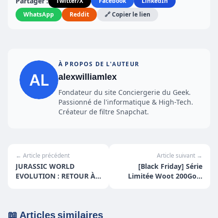
Partager :
Twitter/X
Facebook
LinkedIn
WhatsApp
Reddit
🔗 Copier le lien
À PROPOS DE L'AUTEUR
alexwilliamlex
Fondateur du site Conciergerie du Geek.
Passionné de l'informatique & High-Tech.
Créateur de filtre Snapchat.
← Article précédent
Article suivant →
JURASSIC WORLD
[Black Friday] Série
EVOLUTION : RETOUR À
Limitée Woot 200Go à
JURASSIC PARK
9€99 pendant 1an
📖 Articles similaires